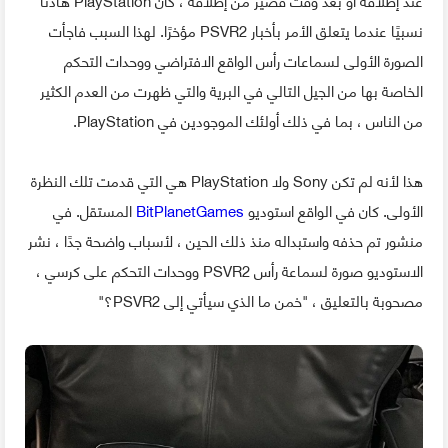
نسبيًا عندما يتعلق الأمر بأخبار PSVR2 مؤخرًا. لهذا السبب فاجأت
الصورة الأولى لسماعات رأس الواقع الافتراضي ووحدات التحكم
الخاصة بها من الجيل التالي في البرية والتي ظهرت من العدم الكثير
من الناس ، بما في ذلك أولئك الموجودين في PlayStation.
هذا لأنه لم تكن Sony ولا PlayStation هي التي قدمت تلك النظرة
الأولى. كان في الواقع استوديو
BitPlanetGames
المستقل. في
منشور تم حذفه واستبداله منذ ذلك الحين ، لأسباب واضحة جدًا ، نشر
الاستوديو صورة لسماعة رأس PSVR2 ووحدات التحكم على كرسي ،
مصحوبة بالتعليق ، "خمن ما الذي سيأتي إلى PSVR2؟"