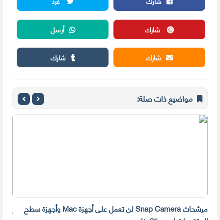
شارك
غرد
شارك
أرسل
شارك
شارك
مواضيع ذات صلة:
مرشحات Snap Camera لن تعمل على أجهزة Mac وأجهزة سطح