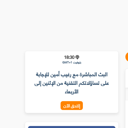
18:30
بتوقيت GMT+1
البث المباشرة مع رغيب أمين للإجابة
على تساؤلاتكم التقنية من الإثنين إلى
الأربعاء
إلتحق الأن