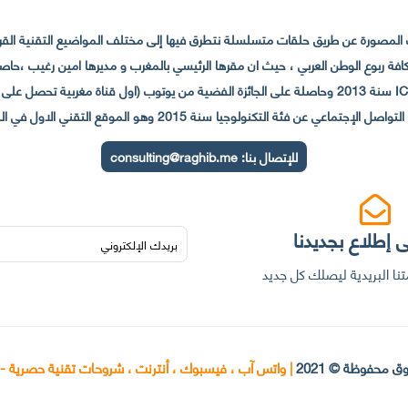
لمصورة عن طريق حلقات متسلسلة نتطرق فيها إلى مختلف المواضيع التقنية القريبة
عي عن فئة التكنولوجيا سنة 2015 وهو الموقع التقني الاول في المغرب والعالم العربي
للإتصال بنا:
consulting@raghib.me
 إطلاع بجديدنا
نا البريدية ليصلك كل جديد
ق محفوظة © 2021
|
واتس آب ، فيسبوك ، أنترنت ، شروحات تقنية حصرية -