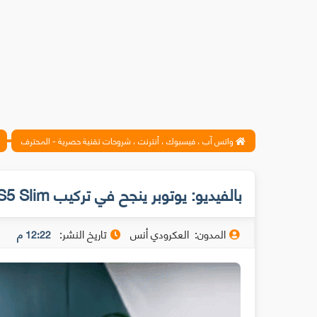
واتس آب ، فيسبوك ، أنترنت ، شروحات تقنية حصرية - المحترف
بالفيديو: يوتوبر ينجح في تركيب PS5 Slim الخاص به بسماكة أقل من بوصة واحدة
المدون:
العكرودي أنس
تاريخ النشر:
12:22 م