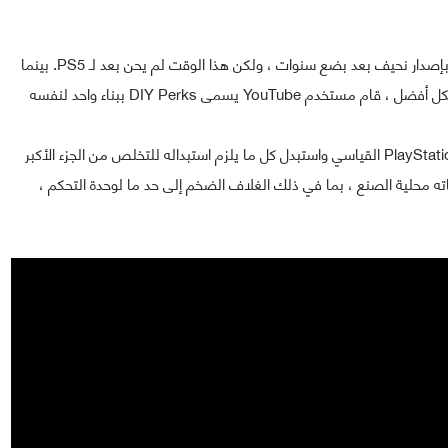
عادةً ما تتابع Sony وحدات تحكم PlayStation الخاصة بها بإصدار نحيف بعد بضع سنوات ، ولكن هذا الوقت لم يحن بعد لـ PS5. بينما
اليوتوبر نفسه فقد قام بتفكيك جهاز PlayStation 5 القياسي واستبدل كل ما يلزم استبداله للتخلص من الجزء الأكبر
اته محلية الصنع ، بما في ذلك الغلاف الضخم إلى حد ما لوحدة التحكم ،