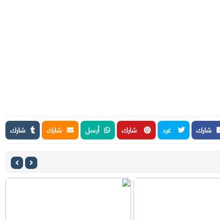
شارك
غرد
شارك
أرسل
شارك
شارك