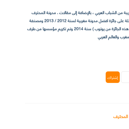
 من الشباب العربي ، بالإضافة إلى مقالات . مدونة المحترف
تأسست سنة 2009 حيث تستقطب الآن عدد كبير من الزوار من كافة ربوع الوطن العربي ، حيث ان مقرها الرئيسي بالمغرب و مديرها امين رغيب ،حاصلة على جائزة افضل مدونة مغربية لسنة 2012 / 2013 ومصنفة
ضمن افضل 10 مدونات عربية حسب المركز الدولي للصحفيين ICFJ سنة 2013 وحاصلة على الجائزة الفضية من يوتوب (اول قناة مغربية تحصل على هذه الجائزة من يوتوب ) سنة 2014 وتم تكريم مؤسسها من طرف
 المحترف