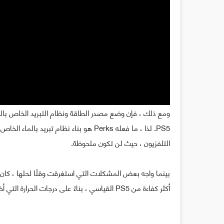
ومع ذلك ، فإن وضع مصدر الطاقة ونظام التبريد الخاص بالج
PS5. لذا ، ما فعله Perks هو بناء نظام
التلفزيون ، حيث لن تكون ملحوظة.
بينما واجه بعض المشكلات التي استغرقت وقتًا لحلها ، كان ق
أكثر كفاءة من PS5 القياسي ، بناءً على درجات الحرارة التي أخذها عندما اختبره باستخدام Horizon Forbidden West.