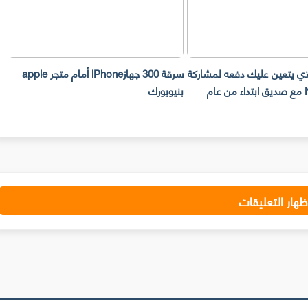
لذي يتعين عليك دفعه لمشاركة
سرقة 300 جهازiPhone أمام متجر apple
حساب Netflix مع صديق ابتداء من عام
بنيويورك
ت
ظهار التعليقات