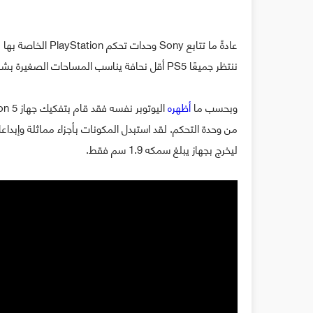
ننتظر جميعًا PS5 أقل نحافة يناسب المساحات الصغيرة بشكل أفضل ، قام مستخدم YouTube يسمى DIY Perks ببناء واحد لنفسه
وبحسب ما
أظهره
من وحدة التحكم. لقد استبدل المكونات بأجزاء مماثلة وإبداع
ليخرج بجهاز يبلغ سمكه 1.9 سم فقط.