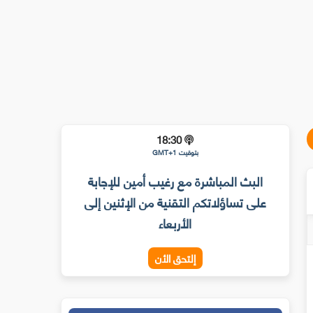
18:30
بتوقيت GMT+1
البث المباشرة مع رغيب أمين للإجابة
على تساؤلاتكم التقنية من الإثنين إلى
الأربعاء
إلتحق الأن