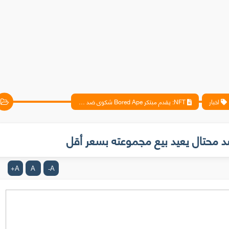
اخبار
NFT: يقدم مبتكر Bored Ape شكوى ضد محتال يعيد بيع مجموعته بسعر أقل
A
A
A
+
-