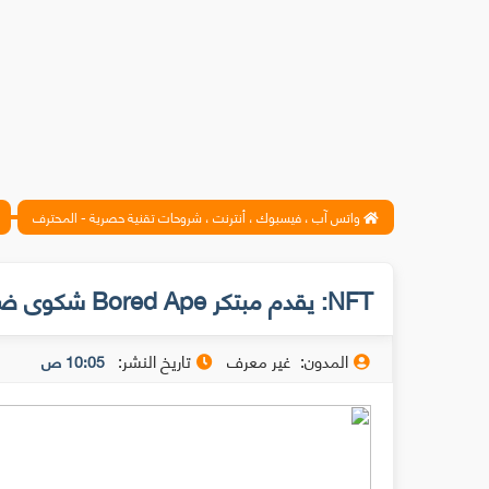
واتس آب ، فيسبوك ، أنترنت ، شروحات تقنية حصرية - المحترف
NFT: يقدم مبتكر Bored Ape شكوى ضد محتال يعيد بيع مجموعته بسعر أقل
المدون:
غير معرف
تاريخ النشر:
10:05 ص