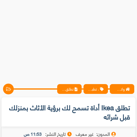
واتس آب ، فيسبوك ، أنترنت ، شروحات تقنية حصرية - المحترف
، تطبيقات
تطلق Ikea أداة تسمح لك برؤية الأثاث بمنزلك قبل شرائه
تطلق Ikea أداة تسمح لك برؤية الأثاث بمنزلك
قبل شرائه
المدون:
غير معرف
تاريخ النشر:
11:53 ص