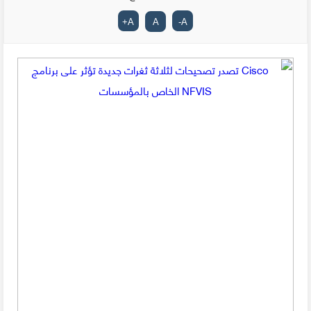
+
A
A
-
A