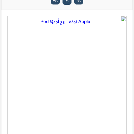
+
A
A
-
A