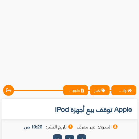
واتس آب ، فيسبوك ، أنترنت ، شروحات تقنية حصرية - المحترف
اخبار
Apple توقف بيع أجهزة iPod
Apple توقف بيع أجهزة iPod
المدون:
غير معرف
تاريخ النشر:
10:26 ص