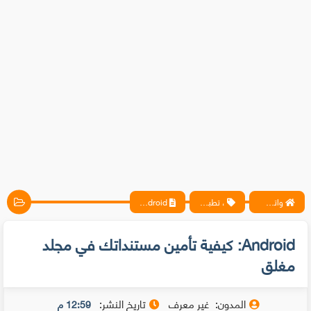
واتس آب ، فيسبوك ، أنترنت ، شروحات تقنية حصرية - المحترف
، تطبيقات
Android: كيفية تأمين مستنداتك في مجلد مغلق
Android: كيفية تأمين مستنداتك في مجلد
مغلق
المدون:
غير معرف
تاريخ النشر:
12:59 م