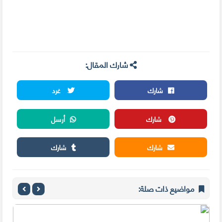
شارك المقال:
شارك
غرد
شارك
أرسل
شارك
شارك
مواضيع ذات صلة: