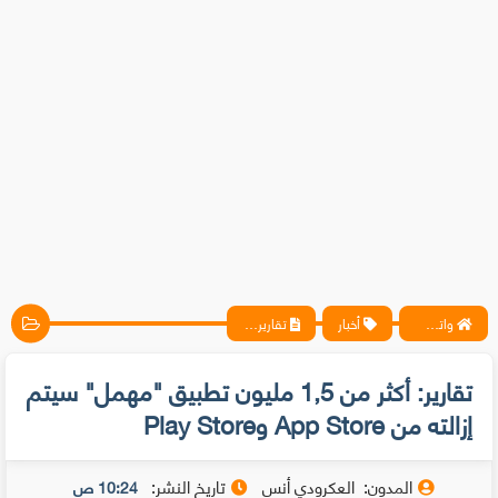
واتس آب ، فيسبوك ، أنترنت ، شروحات تقنية حصرية - المحترف
أخبار
تقارير: أكثر من 1,5 مليون تطبيق "مهمل" سيتم إزالته من App Store وPlay Store
تقارير: أكثر من 1,5 مليون تطبيق "مهمل" سيتم
إزالته من App Store وPlay Store
المدون:
العكرودي أنس
تاريخ النشر:
10:24 ص