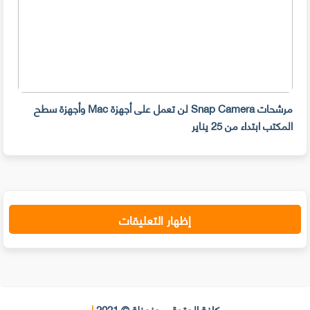
مرشحات Snap Camera لن تعمل على أجهزة Mac وأجهزة سطح
المكتب ابتداء من 25 يناير
صديق
إظهار التعليقات
كافة الحقوق محفوظة © 2021
|