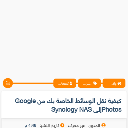
واتس آب ، فيسبوك ، أنترنت ، شروحات تقنية حصرية - المحترف
،،شروحات، برامج،
كيفية نقل الوسائط الخاصة بك من Google Photosإلى Synology NAS
كيفية نقل الوسائط الخاصة بك من Google
Photosإلى Synology NAS
المدون:
غير معرف
تاريخ النشر:
4:48 م