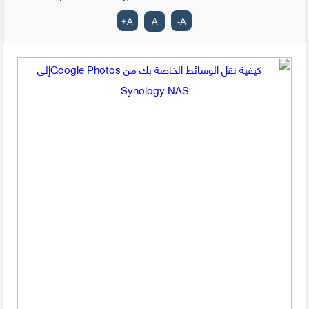
+
A
A
-
A