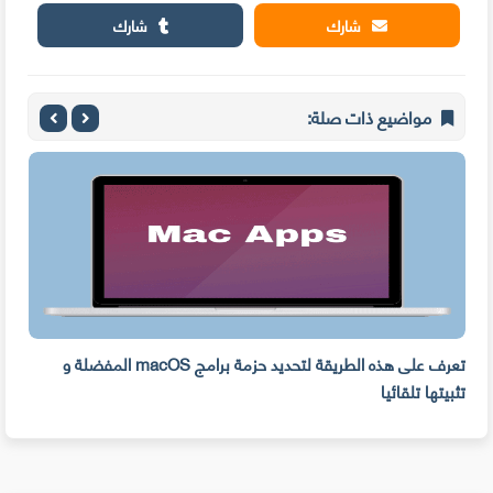
شارك
شارك
مواضيع ذات صلة:
ه
تعرف على هذه الطريقة لتحديد حزمة برامج macOS المفضلة و
وفر 
تثبيتها تلقائيا
من ا