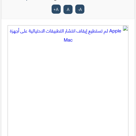
+
A
A
-
A