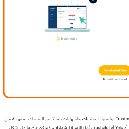
طريقة العمل بسيطة للغاية، يكفي الانخراط في الخدمة Trustmary، واستيراد التعليقات والشهادات تلقائيًا من المنصات المعروفة مثل
G2 أو Capterra أو Google أو Facebook أو Tripadvisor أو Yelp أو Trustpilot. أما بالنسبة للشهادات، فيمكن عرضها على شكل