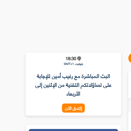
18:30
بتوقيت GMT+1
البث المباشرة مع رغيب أمين للإجابة
على تساؤلاتكم التقنية من الإثنين إلى
الأربعاء
إلتحق الأن