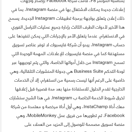
إعلانات جديدة يمكنك الاشتغال بها في منصة Instagram، بما في
ذلك إعلان يتعلق بواجهة برمجة تطبيقات Instagram الجديدة. يسمح
هذا الأخير لأدوات الطرف الثالث بإدارة جميع عمليات التراسل الفوري
في الانستغرام. عندما يتعلق الأمر بالإجراءات التي يمكن تنفيذها على
حساب Instagram، يبدو أن شركة فايسبوك لا توفر عناصر تسويق
مستهذفة كما في منصة فايسبوك للإعلانات. المهمة الوحيدة التي
تسمح Instagram من خلال أدواتها الخاصة، والتي يتم توجيهها عبر
لوحة التحكم Business Suite هي جدولة المنشورات التلقائية، وهي
خاصية على الرغم أنها ليست رسمية من انستغرام، إلا أن الخدمات
الخارجية تقدم الحلول للاستفاذة منها بعد مدة قصيرة قبل إغلاقها
لخرق شروط الخدمة الخاصة ب Instagram. في هذا الشرح سنشارك
معك أداة InstaChamp، وهي أول أداة مرخصة و معتمدة من شركة
Facebook. تم تطويرها من فريق عمل MobileMonkey، وهي
منصة تسويق مصممة للوصول إلى المزيد من العملاء على