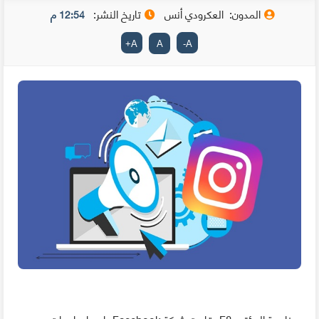
المدون:
العكرودي أنس
تاريخ النشر:
12:54 م
+
A
A
-
A
بمناسبة المؤتمر F8، قامت شركة Facebook بإصدار واجهات