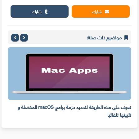
شارك
شارك
مواضيع ذات صلة:
تعرف على هذه الطريقة لتحديد حزمة برامج macOS المفضلة و
وفر 
تثبيتها تلقائيا
من ال