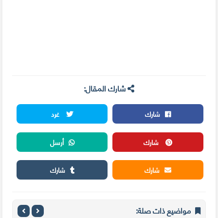
شارك المقال:
شارك
غرد
شارك
أرسل
شارك
شارك
مواضيع ذات صلة: