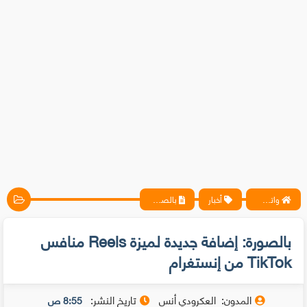
واتس آب ، فيسبوك ، أنترنت ، شروحات تقنية حصرية - المحترف
أخبار
بالصورة: إضافة جديدة لميزة Reels منافس TikTok من إنستغرام
بالصورة: إضافة جديدة لميزة Reels منافس
TikTok من إنستغرام
المدون:
العكرودي أنس
تاريخ النشر:
8:55 ص