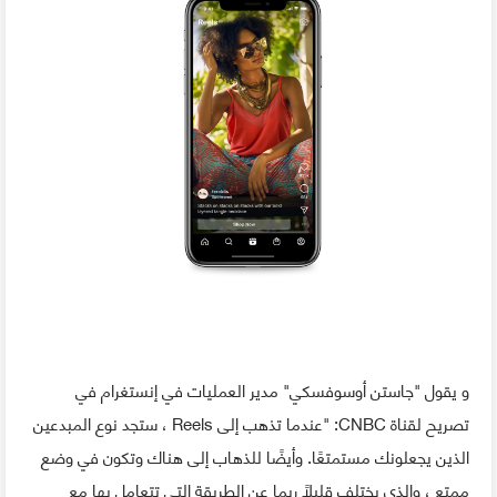
و يقول "جاستن أوسوفسكي" مدير العمليات في إنستغرام في
تصريح لقناة CNBC: "عندما تذهب إلى Reels ، ستجد نوع المبدعين
الذين يجعلونك مستمتعًا. وأيضًا للذهاب إلى هناك وتكون في وضع
ممتع ، والذي يختلف قليلاً ربما عن الطريقة التي تتعامل بها مع