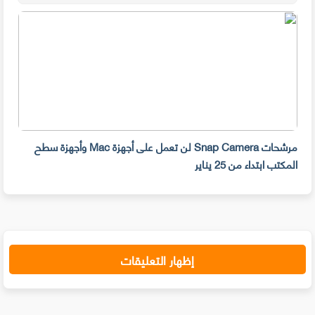
مرشحات Snap Camera لن تعمل على أجهزة Mac وأجهزة سطح
المكتب ابتداء من 25 يناير
صديق
إظهار التعليقات