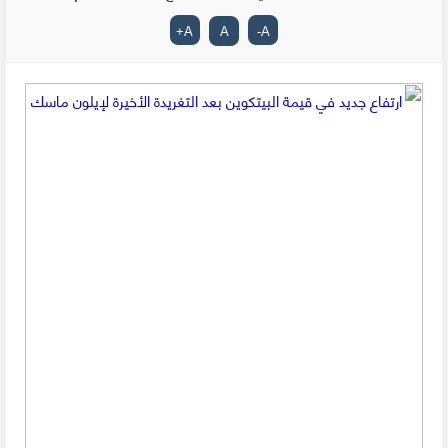
+
A
A
-
A