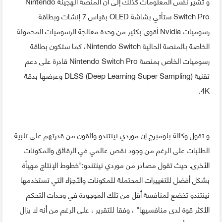
و تشير نفس المعلومات كذلك إلى أن المنصة الهجينة Nintendo
Switch Pro ستأتي بشاشة OLED بقياس 7 إنشات وبطاقة
رسوميات Nvidia أقوى بكثير من وحدة معالجة الرسوميات المحمولة
الخاصة بالمنصة الحالية Nintendo Switch، كما ستكون بطاقة
رسوميات الخاص بمنصة Nintendo Switch Pro قادرة على دعم
تقنية DLSS (Deep Learning Super Sampling) وعرضها بدقة
4K.
و تقول وكالة بلومبرج إن موردي نينتندو واثقون من قدرتهم على تلبية
الطلبات على الرغم من وجود نقص عالمي في الرقائق والمكونات
الأخرى. حيث تقول مصادر من موردي نينتندو:"خطوط الإنتاج مهيأة
بشكل أفضل للتغييرات المحتملة للمكونات والأجزاء التي تستخدمها
نينتندو تخضع لمنافسة أقل من تلك الموجودة في وحدات التحكم
الأكثر قوة لدى منافسيها" ، وفقا للتقرير ، على الرغم من أنه لا يزال