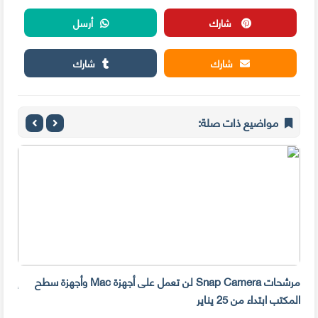
شارك
أرسل
شارك
شارك
مواضيع ذات صلة:
مرشحات Snap Camera لن تعمل على أجهزة Mac وأجهزة سطح
المكتب ابتداء من 25 يناير
صديق 