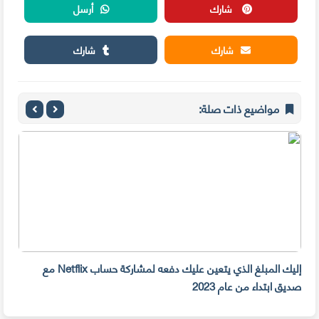
شارك
أرسل
شارك
شارك
مواضيع ذات صلة:
إليك المبلغ الذي يتعين عليك دفعه لمشاركة حساب Netflix مع
سرقة 300 جهازiPhone أمام م
صديق ابتداء من عام 2023