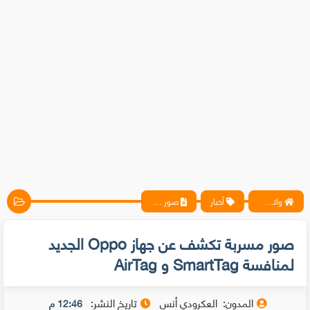
واتس آب ، فيسبوك ، أنترنت ، شروحات تقنية حصرية - المحترف
أخبار
صور مسربة تكشف عن جهاز Oppo الجديد لمنافسة SmartTag و AirTag
صور مسربة تكشف عن جهاز Oppo الجديد
لمنافسة SmartTag و AirTag
المدون:
العكرودي أنس
تاريخ النشر:
12:46 م