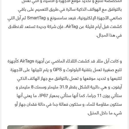
بالتوافق مع الهواتف الذكية سائرة في طريق التعميم على باقي
صانعي الأجهزة الإلكترونية، فبعد سامسونغ و SmartTag ثم آبل التي
كشفت قبل أيام قليلة عن AirTag، فإن شركة جديدة تستعد للانطلاق
في هذا المجال.
و كانت آبل مثلا قد كشفت الثلاثاء الماضي عن أجهزة AirTags كأجهزة
تتبع صغيرة تعمل بتقنية البلوتوث و GPS و يتم تثبيتها على الأجهزة
لتتبعها و تحديد موقعها و تعمل بالتوافق مع جهاز الهاتف الذكي
آيفون، و هي دائرية الشكل بقطر 31.9 مليمتر وسمك 8 مليمتر و
ستأتي بوزن 11 جراما، كما أنها ستأتي بمعيار IP67، ما يعني أنها
ستكون مقاومة للماء، و ستكون فعالة جدا في حالة فقدان جهاز أو
شيء ما داخل المنزل.