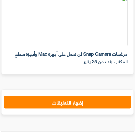
مرشحات Snap Camera لن تعمل على أجهزة Mac وأجهزة سطح
المكتب ابتداء من 25 يناير
صديق
إظهار التعليقات