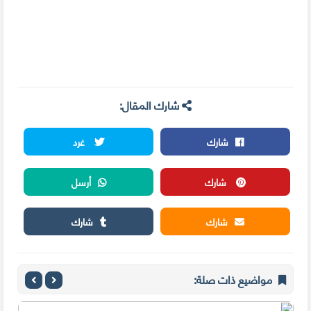
شارك المقال:
شارك
غرد
شارك
أرسل
شارك
شارك
مواضيع ذات صلة: