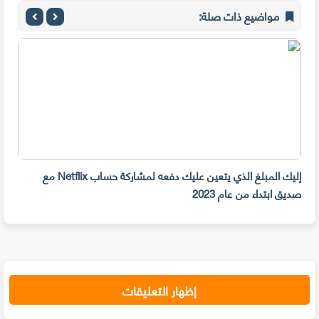
مواضيع ذات صلة:
إليك المبلغ الذي يتعين عليك دفعه لمشاركة حساب Netflix مع
سرقة 300 جهازiPhone أمام م
صديق ابتداء من عام 2023
إظهار التعليقات