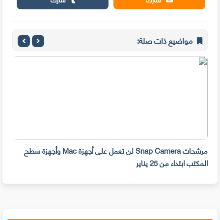
مواضيع ذات صلة:
مرشحات Snap Camera لن تعمل على أجهزة Mac وأجهزة سطح
المكتب ابتداء من 25 يناير
صديق