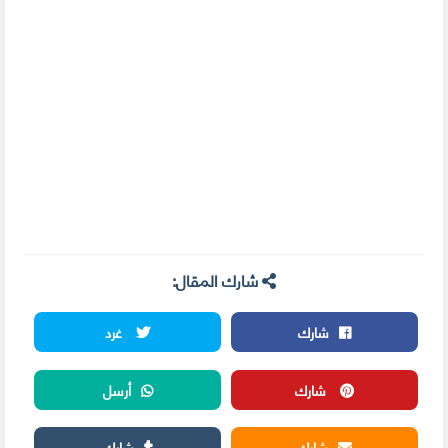
شارك المقال:
شارك
غرد
شارك
أرسل
شارك
شارك