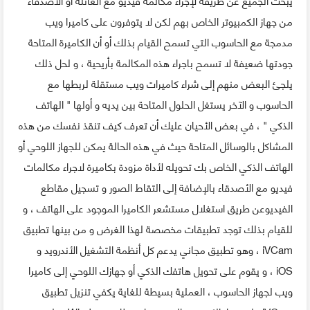
من جهاز الكمبيوتر الخاص بهم لكن لا يتوفرون على كاميرا ويب
مدمجة مع الحاسوب التي تسمح القيام بذلك أو أن الكاميرة المتاحة
جودتها ضعيفة لا تسمح باجراء هذه المكالمة بأريحية ، و لحل ذلك
يلجئ البعض منهم إلى شراء كاميرات ويب مستقلة لربطها مع
الحاسوب و الآخر يستغل الحلول المتاحة بين يديه و أولها " الهاتف
الذكي " ، في بعض الأحيان عليك أن تعرف كيف تنقذ نفسك من هذه
المشاكل بالوسائل المتاحة حيث في هذه الحالة يمكن للجهاز اللوحي أو
الهاتف الذكي الخاص بك تحويله لأداة مزودة بكاميرة لاجراء مكالمات
فيديو مع الأصدقاء بالإضافة إلى التقاط الصور و تسجيل مقاطع
الفيديوعن طريق استغلال مستشعر الكاميرا الموجود على الهاتف ، و
للقيام بذلك توجد تطبيقات مخصصة لهذا الغرض و من بينها تطبيق
iVCam ، وهو تطبيق مجاني يدعم كل أنظمة التشغيل الأندرويد و
iOS ، و يقوم على تحويل هاتفك الذكي أو جهازك اللوحي إلى كاميرا
ويب لجهاز الحاسوب ، العملية بسيطة للغاية يكفي تنزيل تطبيق