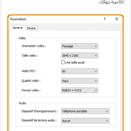
لكاميرة جهازك