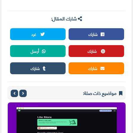
شارك المقال:
شارك
غرد
شارك
أرسل
شارك
شارك
مواضيع ذات صلة: