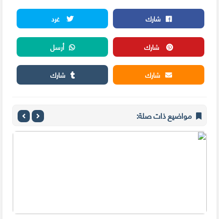
شارك
غرد
شارك
أرسل
شارك
شارك
مواضيع ذات صلة: