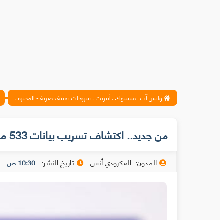
واتس آب ، فيسبوك ، أنترنت ، شروحات تقنية حصرية - المحترف
من جديد.. اكتشاف تسريب بيانات 533 مليون مستخدم على فيسبوك
المدون:
العكرودي أنس
تاريخ النشر:
10:30 ص