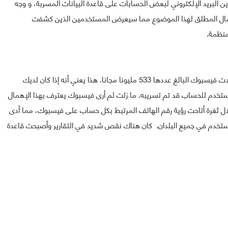
ن البريد الإلكتروني لبعض الحسابات على قاعدة البيانات المسربة، و وجه
ا إياها بالإهمال المطلق لهذا الموضوع مما سيعرض المستخدمين الذين كشفت
منظمة.
و قال ألون غال في حسابه على تويتر "تم تسريب جميع سجلات فيسبوك البالغ عددها 533 مليونا مجانا. هذا يعني أنه إذا كان لديك
خدم للحساب قد تم تسريبه. ما زلت لم أرى فيسبوك يعترف بهذا الإهمال
" و أضاف "في أوائل عام 2020 ، تم استغلال ثغرة أتاحت رؤية رقم الهاتف المرتبط بكل حساب على فيسبوك، مما أدى
ة بيانات تحتوي على معلومات 533 مليون مستخدم في جميع البلدان. كان هناك نقص شديد في التقارير وأصبحت قاعدة