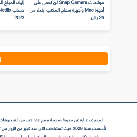
مرشحات Snap Camera لن تعمل على
إليك المبلغ ا
أجهزة Mac وأجهزة سطح المكتب ابتداء من
25 يناير
2023
إ
المحترف عبارة عن مدونة ضخمة تضم عدد كبير من الفيديوهات ا