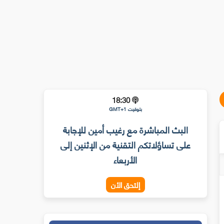
18:30
بتوقيت GMT+1
البث المباشرة مع رغيب أمين للإجابة
على تساؤلاتكم التقنية من الإثنين إلى
الأربعاء
إلتحق الأن