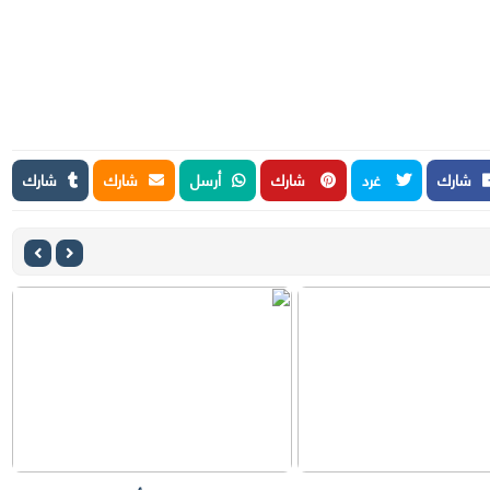
شارك
غرد
شارك
أرسل
شارك
شارك