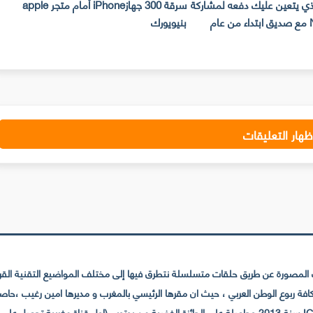
لذي يتعين عليك دفعه لمشاركة
سرقة 300 جهازiPhone أمام متجر apple
حساب Netflix مع صديق ابتداء من عام
بنيويورك
ت
ظهار التعليقات
لمصورة عن طريق حلقات متسلسلة نتطرق فيها إلى مختلف المواضيع التقنية القريبة