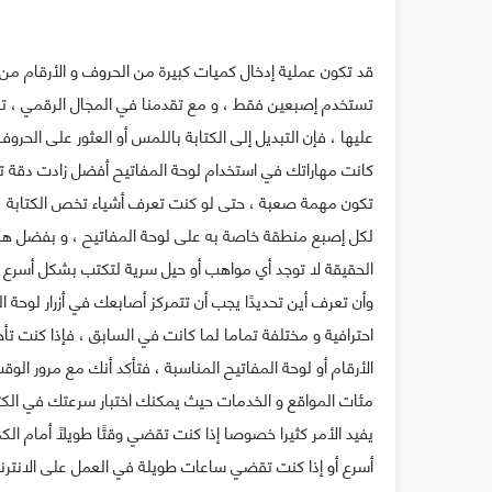
قد تكون عملية إدخال كميات كبيرة من الحروف و الأرقام من
تستخدم إصبعين فقط ، و مع تقدمنا ​​في المجال الرقمي ، ت
عليها ، فإن التبديل إلى الكتابة باللمس أو العثور على ال
كانت مهاراتك في استخدام لوحة المفاتيح أفضل زادت دقة ت
تكون مهمة صعبة ، حتى لو كنت تعرف أشياء تخص الكتابة ، ف
لكل إصبع منطقة خاصة به على لوحة المفاتيح ، و بفضل هذه
الحقيقة ﻻ ﺗﻮﺟﺪ ﺃﻱ ﻣﻮﺍﻫﺐ ﺃﻭ ﺣﻴﻞ ﺳﺮﻳﺔ ﻟﺘﻜﺘﺐ ﺑﺸﻜﻞ ﺃﺳﺮﻉ
ﻭﺃﻥ ﺗﻌﺮﻑ ﺃﻳﻦ ﺗﺤﺪﻳﺪًﺍ ﻳﺠﺐ ﺃﻥ ﺗﺘﻤﺮﻛﺰ أصابعك في ﺃﺯﺭﺍﺭ ﻟﻮﺣﺔ ﺍ
احترافية و مختلفة تماما لما كانت في السابق ، فإذا كنت 
الأرقام أو لوحة المفاتيح المناسبة ، فتأكد أنك مع مرور ا
مئات المواقع و الخدمات حيث ﻳﻤﻜﻨﻚ ﺍﺧﺘﺒﺎﺭ ﺳﺮﻋﺘﻚ في الكتاب
يفيد الأمر كثيرا خصوصا ﺇﺫﺍ ﻛﻨﺖ ﺗﻘﻀﻲ ﻭﻗﺘًﺎ ﻃﻮﻳﻠًﺎ ﺃﻣﺎﻡ ﺍﻟ
ﺃﺳﺮﻉ ﺃﻭ ﺇﺫﺍ ﻛﻨﺖ تقضي ساعات طويلة في العمل على الان