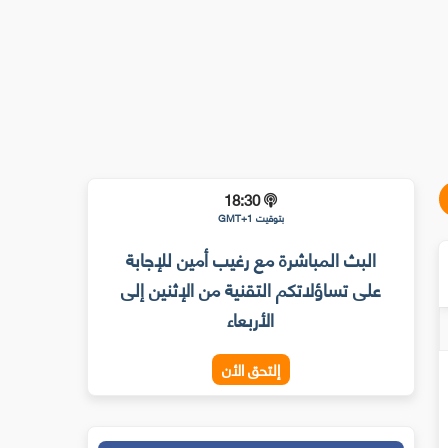
18:30
بتوقيت GMT+1
البث المباشرة مع رغيب أمين للإجابة
على تساؤلاتكم التقنية من الإثنين إلى
الأربعاء
إلتحق الأن