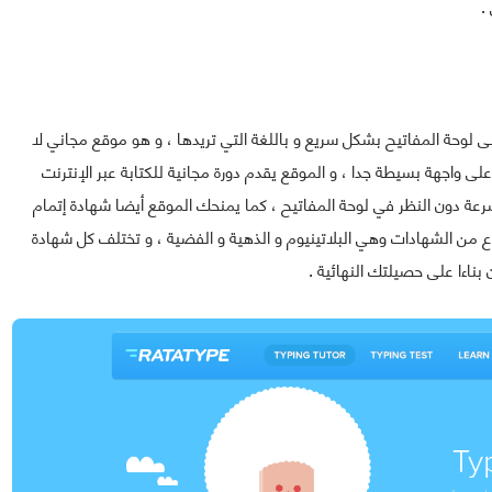
.
ﻟﻜﺘﺎﺑﺔ ﻋﻠﻰ ﻟﻮﺣﺔ ﺍﻟﻤﻔﺎﺗﻴﺢ ﺑﺸﻜﻞ ﺳﺮﻳﻊ ﻭ ﺑﺎﻟﻠﻐﺔ ﺍﻟﺘﻲ ﺗﺮﻳﺪﻫﺎ ، ﻭ ﻫﻮ ﻣﻮﻗﻊ ﻣﺠﺎﻧﻲ ﻻ
 ﻭﺍﺟﻬﺔ ﺑﺴﻴﻄﺔ جدا ، و الموقع يقدم ﺩﻭﺭﺓ ﻣﺠﺎﻧﻴﺔ ﻟﻠﻜﺘﺎﺑﺔ ﻋﺒﺮ ﺍﻹﻧﺘﺮﻧﺖ
رعة دون النظر في لوحة المفاتيح ، كما يمنحك الموقع أيضا شهادة إتمام
بعد الانتهاء من هذه الكورسات ، و ﻟﻺﺷﺎﺭﺓ توجد 3 أنواع ﻣﻦ ﺍﻟﺸﻬﺎﺩﺍﺕ وهي ﺍﻟﺒﻼﺗﻴﻨﻴﻮﻡ ﻭ الذهية ﻭ الفضية ، و تختلف كل شهادة
ناءا على حصيلتك النهائية .