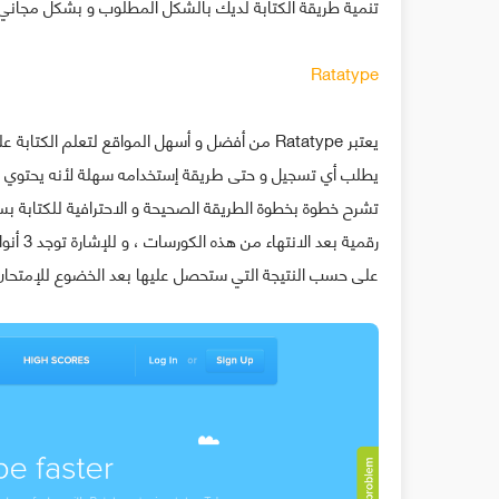
تنمية طريقة الكتابة لديك بالشكل المطلوب و بشكل مجاني 
Ratatype
يعتبر Ratatype ﻣﻦ ﺃﻓﻀﻞ ﻭ ﺃﺳﻬﻞ ﺍﻟﻤﻮﺍﻗﻊ ﻟﺘﻌﻠﻢ ﺍ
ﻳﻄﻠﺐ أي ﺗﺴﺠﻴﻞ و حتى طﺮﻳﻘﺔ ﺇﺳﺘﺨﺪﺍﻣﻪ ﺳﻬﻠﺔ لأنه ﻳﺤﺘﻮﻱ ﻋﻠﻰ
تشرح ﺧﻄﻮﺓ ﺑﺨﻄﻮﺓ الطريقة الصحيحة و الاحترافية للكتابة بس
رقمية 
على حسب ﺍﻟﻨﺘﻴﺠﺔ ﺍﻟﺘﻲ ﺳﺘﺤﺼﻞ عليها ﺑﻌﺪ ﺍﻟﺨﻀﻮﻉ للإمتحان ب