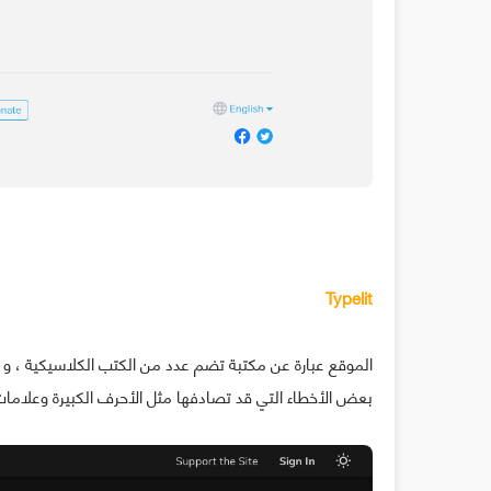
Typelit
الموقع عبارة عن مكتبة تضم عدد من الكتب الكلاسيكية ، و ا
بعض الأخطاء التي قد تصادفها مثل ﺍﻷﺣﺮﻑ ﺍﻟﻜﺒﻴﺮﺓ ﻭﻋﻼﻣﺎﺕ 