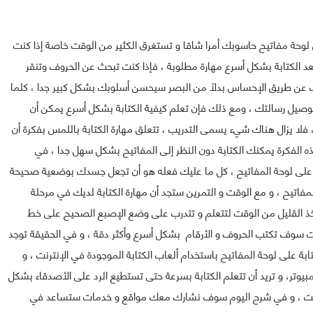
 لوحة مفاتيح حاسوبك أمرا شاقا و تستغرق الكثير من الوقت خاصة إذا كنت
عد الكتابة بشكل أسرع مهارة مطلوبة ، فإذا كنت تبحث عن الحروف وتنقر
حروف عن طريق الإحساس بدلاً من البصر سيحسن أسلوبك بشكل كبير جدا ، كلما
وصيل رسالتك ، ومع ذلك فإن تعلم كيفية الكتابة بشكل أسرع يمكن أن
لا يزال هناك شيء يسمى التدريب ، تتعلق مهارة الكتابة باللمس بفكرة أن
 الفكرة يمكنك الكتابة دون النظر إلى المفاتيح بشكل سهل جدا ، في
 ﻋﻠﻰ ﻟﻮﺣﺔ ﺍﻟﻤﻔﺎﺗﻴﺢ ، كل ما عليك فعله ﻫﻮ ﺃﻥ ﺗﺠﻌﻞ ﺟﺴﺪﻙ ﺑﻮﺿﻌﻴﺔ ﺻﺤﻴﺤﺔ
ﻟﻤﻔﺎﺗﻴﺢ ، و مع الوقت و التمرين ستجد أن مهارة الكتابة لديك في مرحلة
تأخذ القليل من الوقت لتتعلم و تتدرب على وضع الإصبع الصحيح على خط
لوقت سوف تكتب الحروف و الأرقام بشكل أسرع وأكثر دقة ، و في الحقيقة توجد
ة على لوحة المفاتيح ﺑﺎﺳﺘﺨﺪﺍﻡ ﺃﻟﻌﺎﺏ ﺍﻟﻜﺘﺎﺑﺔ الموجودة في ﺍﻹﻧﺘﺮﻧﺖ ، و
ﻜﻤﺒﻴﻮﺗﺮ، و تريد ﺃﻥ ﺗﺘﻌﻠﻢ ﺍﻟﻜﺘﺎﺑﺔ ﺑﺴﺮﻋﺔ ﺣﺘﻰ ﺗﺴﺘﻄﻴﻊ ﺍﻟﺮﺩ ﻋﻠﻰ ﺍﻷﺻﺪﻗﺎﺀ ﺑﺸﻜﻞ
ترنت ، و في شرح اليوم سوف نشارك معك مواقع و خدمات ستساعد في