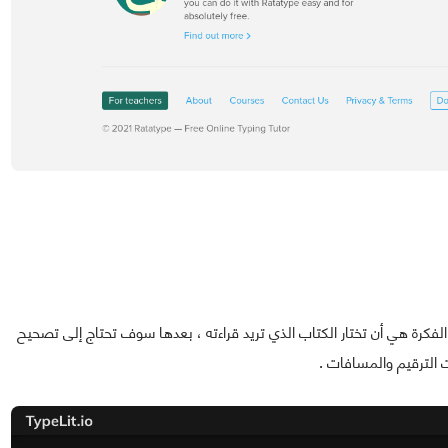
لفكرة هي أن تختار ﺍﻟﻜﺘﺎﺏ ﺍﻟﺬﻱ ﺗﺮﻳﺪ ﻗﺮﺍﺀﺗﻪ ، بعدها سوف ﺗﺤﺘﺎﺝ ﺇﻟﻰ ﺗﺼﺤﻴﺢ
ﺍﻟﺘﺮﻗﻴﻢ ﻭﺍﻟﻤﺴﺎﻓﺎﺕ .