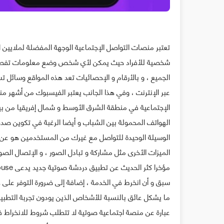
تعتبر منصات التواصل الإجتماعية الوجهة المفضلة لملايين ا
شخصية ﻟﻸﻓﺮﺍﺩ حيث ﻳﻤﻜﻦ لأي شخص ﻭﺿﻊ ﻣﻌﻠﻮﻣﺎﺕ ﺗﻔﺼﻴﻠﻴﺔ
الجميع ، و بالأرقام و الإحصائيات تعد هذه المواقع ﻭﺳﺎﺋﻞ 
ﻋﺒﺮ ﺍﻹﻧﺘﺮﻧﺖ ، وفي هذا الجانب ﻳﻌﺘﺒﺮ ﺍﻟﻔﻴﺴﺒﻮﻙ ﻣﻦ أﺷﻬﺮ ﻣﻨ
الإجتماعية ﻓﻲ ﻣﻨﻄﻘﺔ ﺍﻟﺸﺮﻕ ﺍﻷﻭﺳﻂ ﻭ ﺷﻤﺎﻝ ﺇﻓﺮﻳﻘﻴﺎ ﻣﻦ ﺑﻴﻦ
ﺍﻟﻬﻮﺍﺗﻒ ﺍﻟﻤﺤﻤﻮﻟﺔ بين الشباب و أيضا الرغبة في تكوين صدقا
الوسيلة الوحيدة للتواصل مع غيرك من المستخدمين هو عن ط
الميزات الأخرى مثل مشاركة و تبادل الصور ، و الإتصال الصوت
ما يشكل عائق بالنسبة للأشخاص الذين يودون تجربة التط
عبارة عن منصة اجتماعية صوتية لا تتطلب شروط للانخراط 