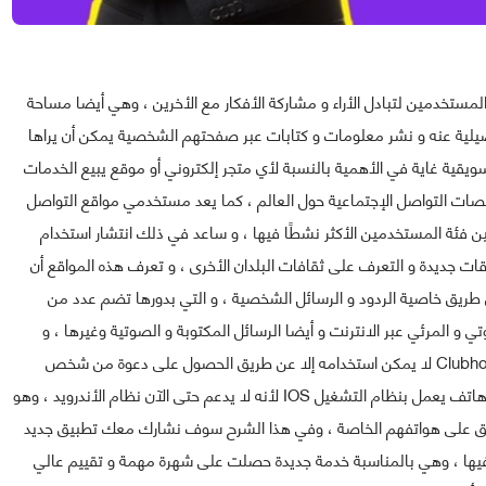
لمستخدمين لتبادل الأراء و مشاركة الأفكار مع الأخرين ، وهي أيضا مساحة
 عنه و ﻧﺸﺮ ﻣﻌﻠﻮﻣﺎﺕ ﻭ ﻛﺘﺎﺑﺎﺕ ﻋﺒﺮ ﺻﻔﺤﺘﻬﻢ ﺍﻟﺸﺨﺼﻴﺔ ﻳﻤﻜﻦ أﻥ ﻳﺮﺍﻫﺎ
ﺗﺴﻮﻳﻘﻴﺔ ﻏﺎﻳﺔ ﻓﻲ ﺍﻷﻫﻤﻴﺔ ﺑﺎﻟﻨﺴﺒﺔ ﻷﻱ ﻣﺘﺠﺮ ﺇﻟﻜﺘﺮﻭﻧﻲ ﺃﻭ ﻣﻮﻗﻊ يبيع الخدمات
ﺼﺎﺕ ﺍﻟﺘﻮﺍﺻﻞ الإجتماعية ﺣﻮﻝ ﺍﻟﻌﺎﻟﻢ ، كما يعد ﻣﺴﺘﺨﺪﻣﻲ ﻣﻮﺍﻗﻊ ﺍﻟﺘﻮﺍﺻﻞ
 فئة ﺍﻟﻤﺴﺘﺨﺪﻣﻴﻦ الأكثر ﻧﺸﻃًﺎ فيها ، و ساعد في ذلك ﺍﻧﺘﺸﺎﺭ ﺍﺳﺘﺨﺪﺍﻡ
ت جديدة و التعرف على ثقافات البلدان الأخرى ، و تعرف هذه المواقع أن
ريق خاصية الردود و الرسائل الشخصية ، و التي بدورها تضم عدد من
ي و المرئي عبر الانترنت و أيضا الرسائل المكتوبة و الصوتية وغيرها ، و
مؤخرا ﻛﺜﺮ ﺍﻟﺤﺪﻳﺚ ﻋﻦ ﺗﻄﺒﻴﻖ ﺩﺭﺩﺷﺔ صوتية ﺟﺪﻳﺪ ﻳﺪﻋﻰ Clubhouse‏ ﻻ ﻳﻤﻜﻦ استخدامه ﺇﻻ عن طريق الحصول على دعوة من شخص
سبق و أن انخرط في الخدمة ، إضافة إلى ضرورة التوفر على هاتف يعمل بنظام التشغيل IOS لأنه لا يدعم حتى الآن نظام الأندرويد ، وهو
بيق على هواتفهم الخاصة ، وفي هذا الشرح سوف نشارك معك تطبيق جديد
فيها ، وهي بالمناسبة خدمة جديدة حصلت على شهرة مهمة و تقييم عالي