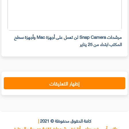
مرشحات Snap Camera لن تعمل على أجهزة Mac وأجهزة سطح
المكتب ابتداء من 25 يناير
صديق
إظهار التعليقات
كافة الحقوق محفوظة © 2021
|
واتس آب ، فيسبوك ، أنترنت ، شروحات تقنية حصرية - المحترف