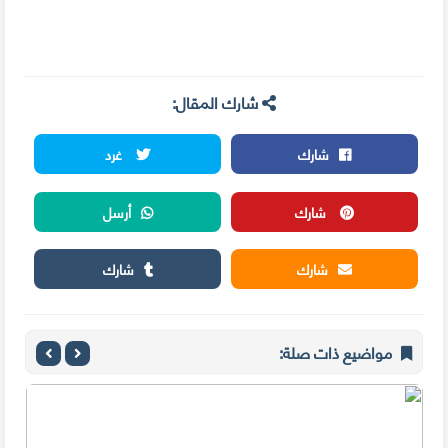
شارك المقال:
شارك
غرد
شارك
أرسل
شارك
شارك
مواضيع ذات صلة: