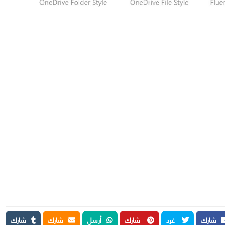
شارك
غرد
شارك
أرسل
شارك
شارك