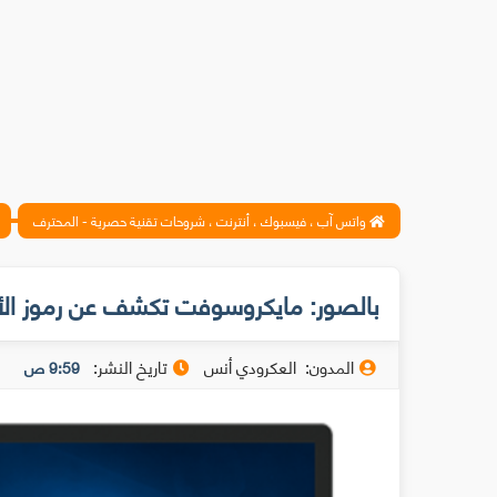
واتس آب ، فيسبوك ، أنترنت ، شروحات تقنية حصرية - المحترف
بالصور: مايكروسوفت تكشف عن رموز الأي
المدون:
العكرودي أنس
تاريخ النشر:
9:59 ص