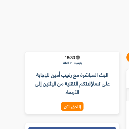
18:30
بتوقيت GMT+1
البث المباشرة مع رغيب أمين للإجابة
على تساؤلاتكم التقنية من الإثنين إلى
الأربعاء
إلتحق الأن