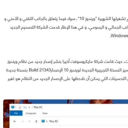
تواصل شركة مايكروسوفت القيام بالتحسينات اللازمة بنظام تشغيلها الشهيرة "ويندوز 10"، سواء فيما يتعلق بالجانب التقني و الأمني و
انب الجمالي و الرسومي، و في هذا الإطار قدمت الشركة التصميم الجديد
ت، حيث قامت شركة مايكروسوفت أخيرا بنشر إصدار جديد من نظام ويندوز
10الخاص بالمطورين Windows 10 Insider Preview و تتميز النسخة التجريبية الجديدة لويندوز 10 الإصدارBuild 21343 بنسخة جديدة
 "Windows Explorer" ، و من بين التحسينات التي يمكن أن نلاحظها على الإصدار الجديد من النظام هو تغير