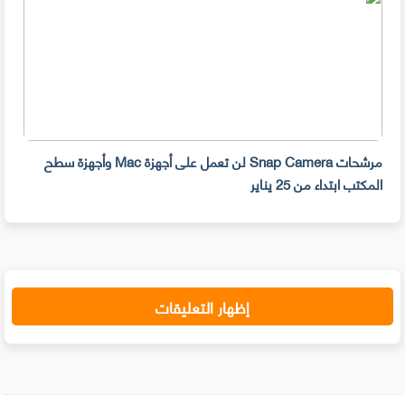
مرشحات Snap Camera لن تعمل على أجهزة Mac وأجهزة سطح
المكتب ابتداء من 25 يناير
صديق
إظهار التعليقات