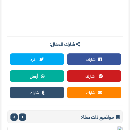
شارك المقال:
شارك
غرد
شارك
أرسل
شارك
شارك
مواضيع ذات صلة: