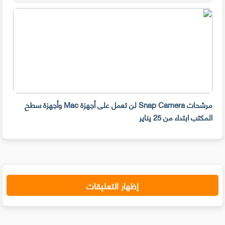
مرشحات Snap Camera لن تعمل على أجهزة Mac وأجهزة سطح
المكتب ابتداء من 25 يناير
صديق
إظهار التعليقات