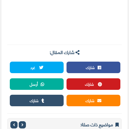
شارك المقال:
شارك
غرد
شارك
أرسل
شارك
شارك
مواضيع ذات صلة: