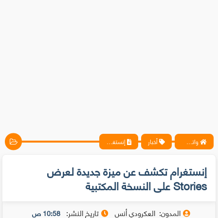
واتس آب ، فيسبوك ، أنترنت ، شروحات تقنية حصرية - المحترف
أخبار
إنستغرام تكشف عن ميزة جديدة لعرض Stories على النسخة المكتبية
إنستغرام تكشف عن ميزة جديدة لعرض
Stories على النسخة المكتبية
المدون:
العكرودي أنس
تاريخ النشر:
10:58 ص