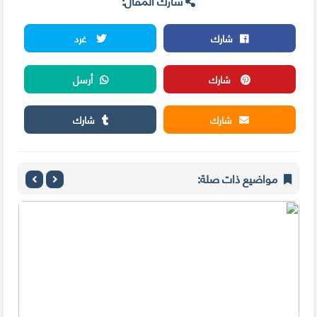
شارك المقال:
شارك
غرد
شارك
أرسل
شارك
شارك
مواضيع ذات صلة: