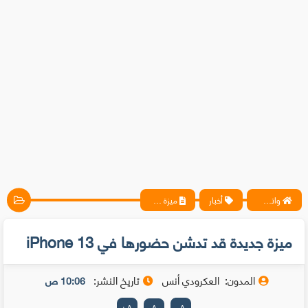
واتس آب ، فيسبوك ، أنترنت ، شروحات تقنية حصرية - المحترف
أخبار
ميزة جديدة قد تدشن حضورها في iPhone 13
ميزة جديدة قد تدشن حضورها في iPhone 13
المدون:
العكرودي أنس
تاريخ النشر:
10:06 ص