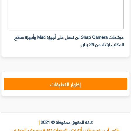
مرشحات Snap Camera لن تعمل على أجهزة Mac وأجهزة سطح
المكتب ابتداء من 25 يناير
صديق
إظهار التعليقات
كافة الحقوق محفوظة © 2021
|
واتس آب ، فيسبوك ، أنترنت ، شروحات تقنية حصرية - المحترف