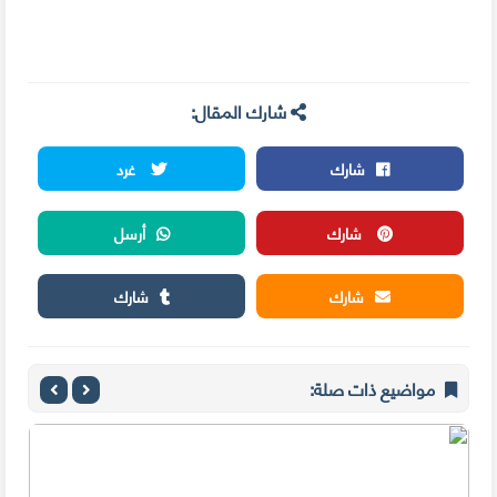
شارك المقال:
شارك
غرد
شارك
أرسل
شارك
شارك
مواضيع ذات صلة: