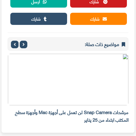
شارك
أرسل
شارك
شارك
مواضيع ذات صلة:
مرشحات Snap Camera لن تعمل على أجهزة Mac وأجهزة سطح
المكتب ابتداء من 25 يناير
صديق