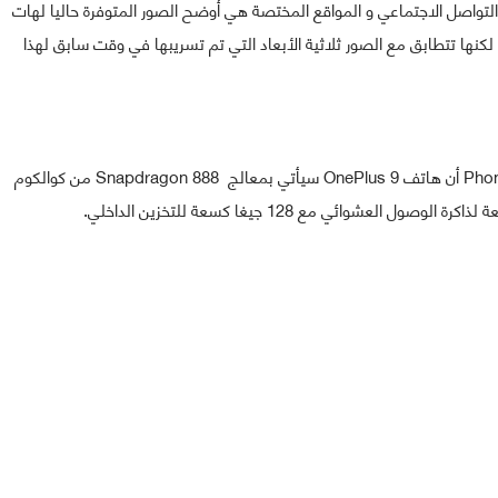
لتواصل الاجتماعي و المواقع المختصة هي أوضح الصور المتوفرة حاليا لهات
م وجود تأكيدات، لكنها تتطابق مع الصور ثلاثية الأبعاد التي تم تسريبها في وقت سابق لهذا
و تقول المعلومات التي سربها الموقع المتخصص PhoneArena أن هاتف OnePlus 9 سيأتي بمعالج Snapdragon 888 من كوالكوم