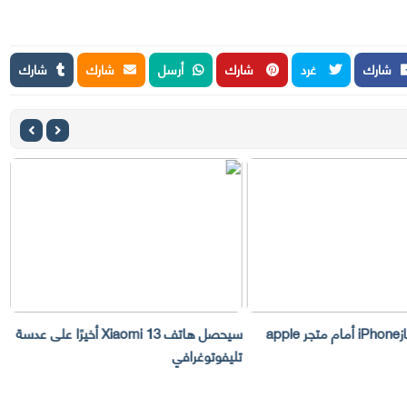
شارك
غرد
شارك
أرسل
شارك
شارك
سرقة 300 جهازiPhone أمام متجر apple
سيحصل هاتف Xiaomi 13 أخيرًا على عدسة
تليفوتوغرافي
الف