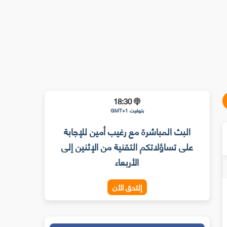
18:30
بتوقيت GMT+1
البث المباشرة مع رغيب أمين للإجابة
على تساؤلاتكم التقنية من الإثنين إلى
الأربعاء
إلتحق الأن