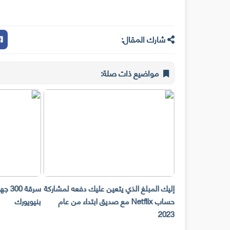
شارك المقال:
مواضيع ذات صلة:
Snap Camera لن تعمل على
إليك المبلغ الذي يتعين عليك دفعه لمشاركة
المكتب ابتداء من
حساب Netflix مع صديق ابتداء من عام
بنيويورك
2023