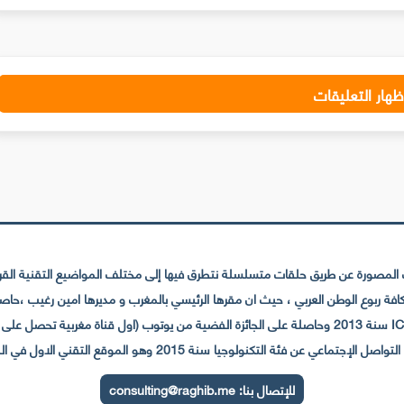
ظهار التعليقات
لمصورة عن طريق حلقات متسلسلة نتطرق فيها إلى مختلف المواضيع التقنية القريبة
عي عن فئة التكنولوجيا سنة 2015 وهو الموقع التقني الاول في المغرب والعالم العربي
للإتصال بنا:
consulting@raghib.me