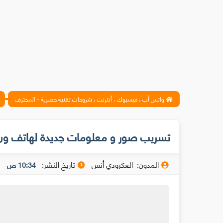
واتس آب ، فيسبوك ، أنترنت ، شروحات تقنية حصرية - المحترف
تسريب صور و معلومات جديدة لهاتف ون بلس ال
المدون:
العكرودي أنس
تاريخ النشر:
10:34 ص