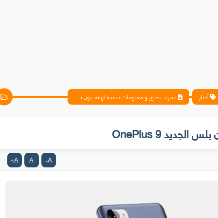
أخبار
تسريب صور و معلومات جديدة لهاتف ون بلس الجديد OnePlus 9
جديد OnePlus 9
A
A
A
+
-