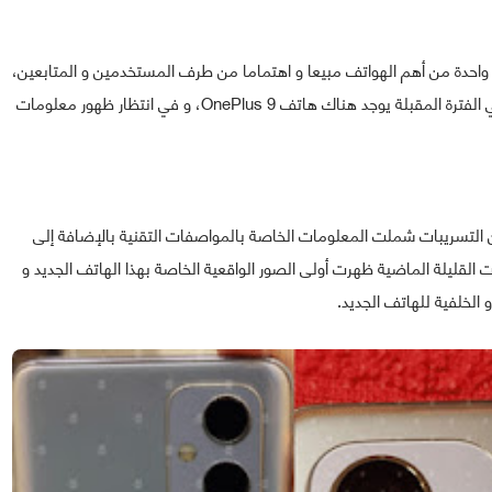
حدة من أهم الهواتف مبيعا و اهتماما من طرف المستخدمين و المتابعين،
و واحد من الهواتف المنتظرة بشغف من طرف المتابعين في الفترة المقبلة يوجد هناك هاتف OnePlus 9، و في انتظار ظهور معلومات
 هدفا للكثير من التسريبات شملت المعلومات الخاصة بالمواصفات التقنية بالإضافة إلى
ديوهات 3D، لكن خلال الساعات القليلة الماضية ظهرت أولى الصور الواقعية الخاصة بهذا الهاتف الجديد و
 الخلفية للهاتف الجديد.