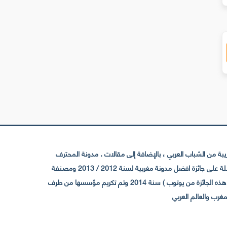
 من الشباب العربي ، بالإضافة إلى مقالات . مدونة المحترف
تأسست سنة 2009 حيث تستقطب الآن عدد كبير من الزوار من كافة ربوع الوطن العربي ، حيث ان مقرها الرئيسي بالمغرب و مديرها امين رغيب ،حاصلة على جائزة افضل مدونة مغربية لسنة 2012 / 2013 ومصنفة
ضمن افضل 10 مدونات عربية حسب المركز الدولي للصحفيين ICFJ سنة 2013 وحاصلة على الجائزة الفضية من يوتوب (اول قناة مغربية تحصل على هذه الجائزة من يوتوب ) سنة 2014 وتم تكريم مؤسسها من طرف