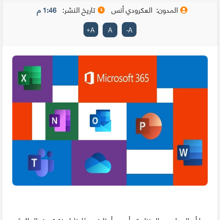
المدون:
العكرودي أنس
تاريخ النشر:
1:46 م
+
A
A
-
A
ﺑﻤﺎ ﺃﻥ ﺍﻟﻌﻤﻞ ﻣﻦ ﺍﻟﻤﻨﺰﻝ ﻗﺪ ﺃﺻﺒﺢ ﺃﻣﺮًﺍ ﺿﺮﻭﺭﻳًﺎ ﺧﻼﻝ فترة ﻫﺬﻩ الجائحة ،