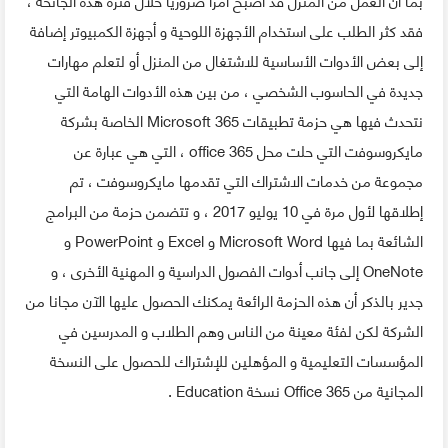
فقد ﻛﺜﺮ ﺍﻟﻄﻠﺐ ﻋﻠﻰ ﺍﺳﺘﺨﺪﺍﻡ ﺍﻷﺟﻬﺰﺓ ﺍﻟﻠﻮﺣﻴﺔ ﻭ أﺟﻬﺰﺓ ﺍﻟﻜﻤﺒﻴﻮﺗﺮ إضافة
إلى بعض ﺍﻷﺩﻭﺍﺕ ﺍﻷﺳﺎﺳﻴﺔ ﻟﻼﺷﺘﻐﺎﻝ ﻣﻦ ﺍﻟﻤﻨﺰﻝ ﺃﻭ ﻟﺘﻌﻠﻢ ﻣﻬﺎﺭﺍﺕ
ﺟﺪﻳﺪﺓ ﻓﻲ الحاسوب ﺍﻟﺸﺨﺼﻲ ، من بين هذه الأدوات الهامة التي
نتحدث فيها هي ﺣﺰﻣﺔ ﺗﻄﺒﻴﻘﺎﺕ Microsoft 365 الخاصة بشركة
ﻣﺎﻳﻜﺮﻭﺳﻮﻓﺖ التي حلت محل office 365 ، التي هي عبارة ﻋﻦ
ﻣﺠﻤﻮﻋﺔ ﻣﻦ ﺧﺪﻣﺎﺕ ﺍﻻﺷﺘﺮﺍﻙ ﺍﻟﺘﻲ ﺗﻘﺪﻣﻬﺎ ﻣﺎﻳﻜﺮﻭﺳﻮﻓﺖ ، تم
إطلاقها لأول مرة ﻓﻲ 10 ﻳﻮﻟﻴﻮ 2017 ، و تتضمن ﺣﺰﻣﺔ ﻣﻦ ﺍﻟﺒﺮﺍﻣﺞ
الشائعة ﺑﻤﺎ فيها Microsoft Word ﻭ Excel ﻭ PowerPoint ﻭ
OneNote ﺇﻟﻰ ﺟﺎﻧﺐ ﺃﺩﻭﺍﺕ ﺍﻟﻔﺼول الدراسية و المهنية الأخرى ، و
جدير بالذكر أن هذه الحزمة الرائعة يمكنك الحصول عليها الآن مجانا من
الشركة لكن لفئة معينة من الناس وهم الطلاب ﻭ المدرسين ﻓﻲ
ﺍﻟﻤﺆﺳﺴﺎﺕ التعليمية و المؤهلين للإﺷﺘﺮﺍﻙ ﻟﻠﺤﺼﻮﻝ ﻋﻠﻰ النسخة
المجانية ﻣﻦ Office 365 نسخة Education .