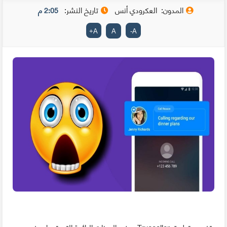
المدون:
العكرودي أنس
تاريخ النشر:
2:05 م
+
A
A
-
A
يتضمن تطبيق Truecaller بعض الميزات الرائعة التي تجعل منه