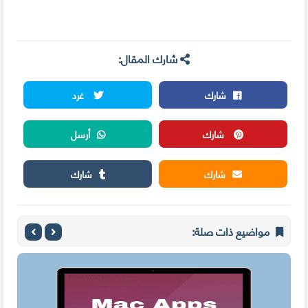
شارك المقال:
شارك
غرد
شارك
أرسل
شارك
شارك
مواضيع ذات صلة: