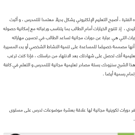
فترة ، أصبح التعليم الإلكتروني يشكل بديلًا معتمدا للتمدرس ، و أثبت
قليدي ، إذ تتنوع الخيارات أمام الطالب بما يتناسب ورغباته مع إمكانية حصوله
رات التي هي عبارة عن دورات مجانية تساعد الطالب في تحسين مهاراته
ا أنها مصممة خصيصًا للمساعدة على تنمية النشاط الشخصي أو بدء المسيرة
ﻠﻴﻤﻴﺔ ﺃﻧﻚ ﺗﺤﺼﻞ ﻋﻠﻰ ﺷﻬﺎﺩتك ﺑﻌﺪ ﺍﻻﻧﺘﻬﺎﺀ ﻣﻦ ﺩﺭﺍﺳﺘﻚ ، فإذا ﻛﻨﺖ ﺗﺮﻏﺐ
ذا الشرح سنزودك بستة مصادر تعليمية مجانية للتمدرس و التعلم في كافة
مام رسمية أيضا .
هورة عالميًا ، توفر دورات تكوينية مجانية لها علاقة بعشرة موضوعات تدرس على مستوى