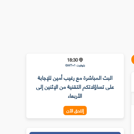
18:30
بتوقيت GMT+1
البث المباشرة مع رغيب أمين للإجابة
على تساؤلاتكم التقنية من الإثنين إلى
الأربعاء
إلتحق الأن