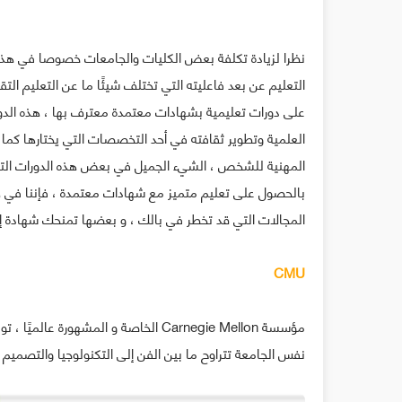
نظرا لزيادة تكلفة بعض الكليات والجامعات خصوصا في هذه ال
التعليم عن بعد فاعليته التي تختلف شيئًا ما عن التعليم الت
على دورات تعليمية بشهادات معتمدة معترف بها ، هذه الدو
العلمية وتطوير ثقافته في أحد التخصصات التي يختارها كم
المهنية للشخص ، ﺍﻟﺸﻲﺀ ﺍﻟﺠﻤﻴﻞ ﻓﻲ ﺑﻌﺾ ﻫﺬﻩ ﺍﻟﺪﻭﺭﺍﺕ ﺍﻟﺘﻌ
ﺑﺎﻟﺤﺼﻮﻝ ﻋﻠﻰ ﺗﻌﻠﻴﻢ ﻣﺘﻤﻴﺰ ﻣﻊ ﺷﻬﺎدﺍﺕ ﻣﻌﺘﻤﺪﺓ ، فإننا في ه
المجالات التي قد تخطر في بالك ، و بعضها تمنحك شهادة إت
CMU
مؤسسة Carnegie Mellon الخاصة و المش
نفس الجامعة تتراوح ما بين الفن إلى التكنولوجيا والتصميم .