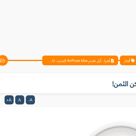
أخبار
أخيرا.. آبل تقدم AirPods Max الجديد، لكن الثمن!
A
A
A
+
-