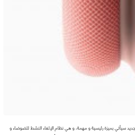
سب ما كشفت عنه آبل فإن إكسسوار AirPods Max الجديد سيأتي بميزة رئيسية و مهمة، و هي نظام الإلغاء النشط للضوضاء و