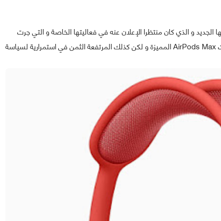
 الجديد و الذي كان منتظرا الإعلان عنه في فعاليتها الخاصة و التي جرت
أطوارها يوم أمس الثلاثاء 8 ديسمبر، و يتعلق الأمر بسماعات AirPods Max المميزة و لكن كذلك المرتفعة الثمن في استمرارية لسياسة