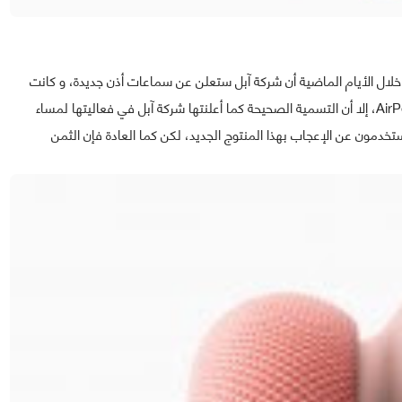
خلال الأيام الماضية أن شركة آبل ستعلن عن سماعات أذن جديدة، و كانت
التقارير تشير إلى أن تسميتها ستكون غالبا هي AirPods Studio، إلا أن التسمية الصحيحة كما أعلنتها شركة آبل في فعاليتها لمساء
علان عنها عبر المستخدمون عن الإعجاب بهذا المنتوج الجديد، لكن كما العادة فإن الثمن