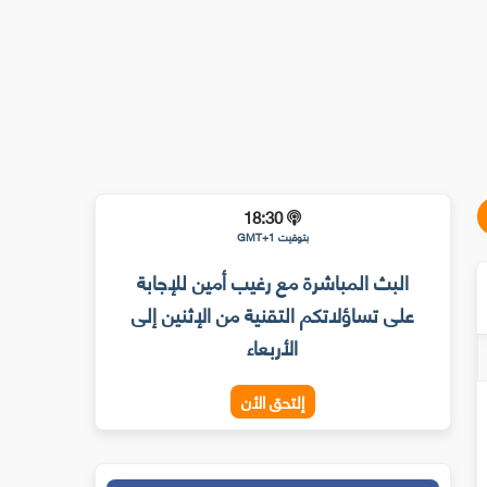
18:30
بتوقيت GMT+1
البث المباشرة مع رغيب أمين للإجابة
على تساؤلاتكم التقنية من الإثنين إلى
الأربعاء
إلتحق الأن