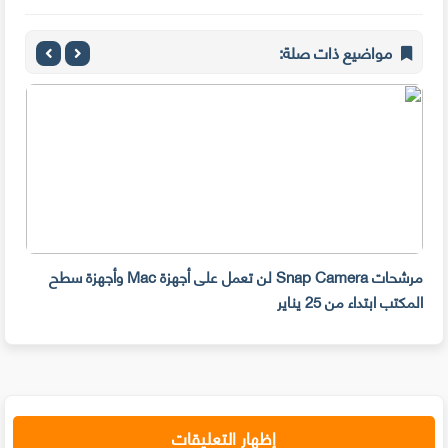
مواضيع ذات صلة:
مرشحات Snap Camera لن تعمل على أجهزة Mac وأجهزة سطح
المكتب ابتداء من 25 يناير
صديق
إظهار التعليقات