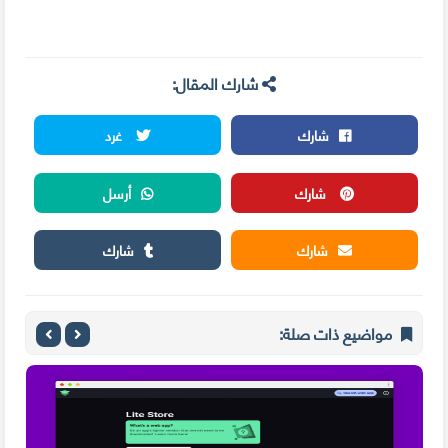
شارك المقال:
شارك
غرد
شارك
أرسل
شارك
شارك
مواضيع ذات صلة: