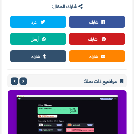
شارك المقال:
شارك
غرد
شارك
أرسل
شارك
شارك
مواضيع ذات صلة: