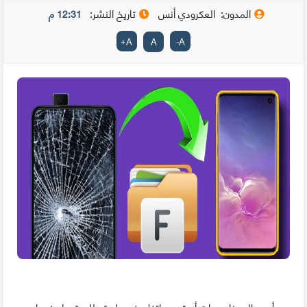
المدون:
العكرودي أنس
تاريخ النشر:
12:31 م
+
A
A
-
A
من أسوء السيناريوهات أن ترى هاتفك في طريقه للسقوط عندما