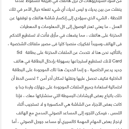
ينفلت من بين يديك و ليس لديك أي شيء تفعله حيال الأمر في تلك
اللحظة ، الشيء الذي سيؤدي إلى إنكسار شاشة هاتفك و توقفها عن
العمل ، ما يعني تعذر الوصول إلى كل المعلومات و المعطيات
المخزنة على هاتفك ، ﻣﻤﺎ ﻳﻀﻌﻚ ﻓﻲ ﻣﺄﺯﻕ ﻓﺄﻧﺖ ﻻ ﺗﺴﺘﻄﻴﻊ التحكم
ﻓﻰ ﺍﻟﻬﺎﺗﻒ ﻭﺳﻴﺒﺪﺃ تفكيرك منصبا كليا ﻓﻰ ﻣﺼﻴﺮ ﻣﻠﻔﺎﺗﻚ الشخصية ،
ﺑﺎﻟﺘﺄﻛﻴﺪ نحن هنا لا نتحدث عن الملفات ﺍﻟﻤﺨﺰﻧﺔ ﻋﻠﻰ بطاقة Sd
Card لأنك تستطيع استرجاعها بسهولة بإدخال البطاقة في هاتف
جديد يدعم الخاصية ، و ﺇﻧﻤﺎ الحديث هنا تاك ﺍﻟﻤﻮﺟﻮﺩﺓ ﻋﻠﻰ ﺍﻟﺒﻄﺎﻗﺔ
ﺍﻟﺪﺍﺧﻠﻴﺔ ﻓﻜﻴﻒ ﺗﺤﺼﻞ ﻋﻠﻴﻬﺎ ﻭﻧﻘﻠﻬﺎ ﻟﻤﻜﺎﻥ ﺁﺧﺮ ﺁﻣﻦ ؟ لحسن الحظ أن
احتمالية استعادة جميع الملفات الموجودة على جهازك واردة جدا و
ذلك باتباع بعض الإرشادات البسيطة التي سنشاركها معك ، فإذا
ﻛﺎﻧﺖ بعض الأجزاء من الشاشة هي المكسورة و ﻻ ﺗﺴﺘﺠﻴﺐ أثناء
اللمس ، فيمكن ﺍﻟﻠﺠﻮﺀ ﺇﻟﻰ ﺍﻟﻤﺴﺎﻋﺪ ﺍﻟﺼﻮﺗﻲ ﺍﻟﻤﺪﻣﺞ مع الهاتف
ﻹﻧﺠﺎﺯ بعض ﺍﻟﻤﻬﺎﻡ المهمة كالسيري ﺃﻭ ﻣﺴﺎﻋﺪ ﺟﻮﺟﻞ الصوتي ، أما