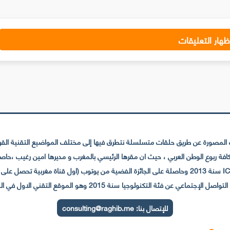
ظهار التعليقات
لمصورة عن طريق حلقات متسلسلة نتطرق فيها إلى مختلف المواضيع التقنية القريبة
عي عن فئة التكنولوجيا سنة 2015 وهو الموقع التقني الاول في المغرب والعالم العربي
للإتصال بنا:
consulting@raghib.me