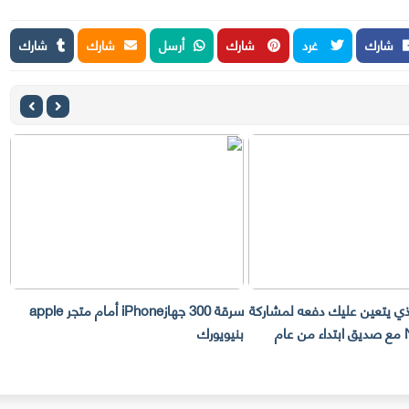
شارك
غرد
شارك
أرسل
شارك
شارك
لذي يتعين عليك دفعه لمشاركة
سرقة 300 جهازiPhone أمام متجر apple
حساب Netflix مع صديق ابتداء من عام
بنيويورك
ت