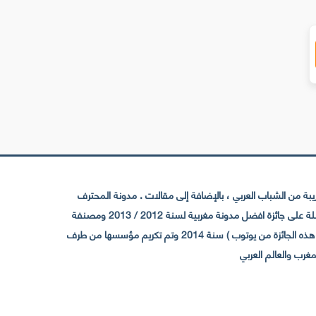
 من الشباب العربي ، بالإضافة إلى مقالات . مدونة المحترف
تأسست سنة 2009 حيث تستقطب الآن عدد كبير من الزوار من كافة ربوع الوطن العربي ، حيث ان مقرها الرئيسي بالمغرب و مديرها امين رغيب ،حاصلة على جائزة افضل مدونة مغربية لسنة 2012 / 2013 ومصنفة
ضمن افضل 10 مدونات عربية حسب المركز الدولي للصحفيين ICFJ سنة 2013 وحاصلة على الجائزة الفضية من يوتوب (اول قناة مغربية تحصل على هذه الجائزة من يوتوب ) سنة 2014 وتم تكريم مؤسسها من طرف