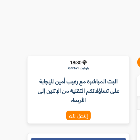
18:30
بتوقيت GMT+1
البث المباشرة مع رغيب أمين للإجابة
على تساؤلاتكم التقنية من الإثنين إلى
الأربعاء
إلتحق الأن