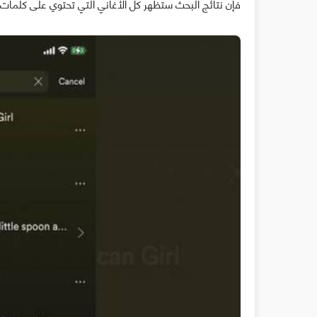
فإن نتائج البحث ستظهر كل الأغاني التي تحتوي على كلمات مم