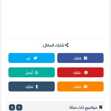
شارك المقال:
شارك
غرد
شارك
أرسل
شارك
شارك
مواضيع ذات صلة: