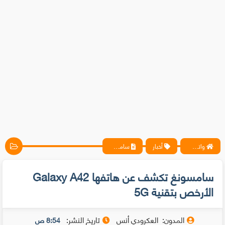
واتس آب ، فيسبوك ، أنترنت ، شروحات تقنية حصرية - المحترف
أخبار
سامسونغ تكشف عن هاتفها Galaxy A42 الأرخص بتقنية 5G
سامسونغ تكشف عن هاتفها Galaxy A42
الأرخص بتقنية 5G
المدون:
العكرودي أنس
تاريخ النشر:
8:54 ص