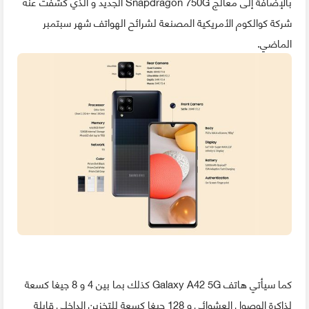
بالإضافة إلى معالج Snapdragon 750G الجديد و الذي كشفت عنه
شركة كوالكوم الأمريكية المصنعة لشرائح الهواتف شهر سبتمبر
الماضي.
كما سيأتي هاتف Galaxy A42 5G كذلك بما بين 4 و 8 جيغا كسعة
لذاكرة الوصول العشوائي و 128 جيغا كسعة للتخزين الداخلي قابلة