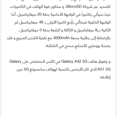
للتمديد عبر شريكة MicroSD، و ستكون قوة الهاتف في الكاميرات،
حيث سيأتي بكاميرا في الواجهة الأمامية بدقة 20 ميغابيكسيل، أما
الواجهة الخلفية فستأتي بأربع كاميرا الأولى بـ 48 ميغابيكسيل ثم
الثانية ب8 ميغابكسيل و الثالثة و الرابعة بدقة 5 ميغابيكسيل،
بالإضافة إلى بطارية بسعة 5000mAh مع تقنية الشحن السريع و قارء
بصمة بيومتري للأصابع مدمج في الشاشة.
و يتفوق هاتف Galaxy A42 5G في الثمن المنخفض على Galaxy
A51 5G الذي كان الأرخص بالنسبة لهواتف سامسونغ 5G حين
إطلاقه.