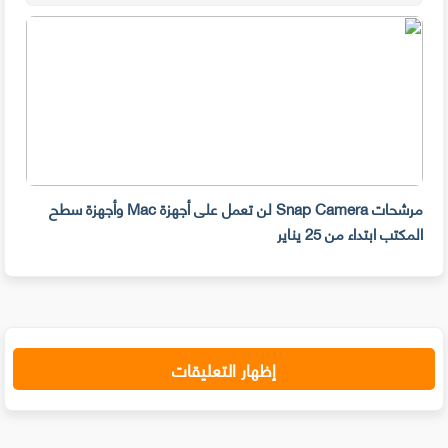
مرشحات Snap Camera لن تعمل على أجهزة Mac وأجهزة سطح
المكتب ابتداء من 25 يناير
صديق
إظهار التعليقات