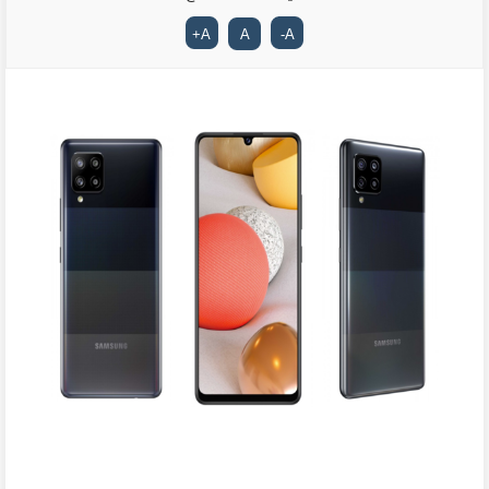
+
A
A
-
A