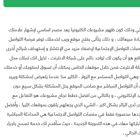
ﺤﺎﻟﻲ ﻭﺫﻟﻚ ﻛﻮﻥ ﻇﻬﻮﺭ ﻣﺸﺮﻭﻋﻚ ﺍﻟﻜﺘﺮﻭﻧﻴﺎ ﻳﻌﺪ ﻣﺼﺪﺭ ﺍﺳﺎﺳﻲ ﻹﺷﻬﺎﺭ ﻋﻼﻣﺘﻚ
ﺎﺩﺓ ﻣﺒﻴﻌﺎﺗﻚ ، و ذلك يتأتى بفتح موقع ويب لخدمتك توفر فرصة ﺍﻟﺘﻮﺍﺻﻞ
صات ﺍﻟﺘﻮﺍﺻﻞ الإجتماعية ﻹﺿﻔﺎﺀ ﻣﺰﻳﺪ ﻣﻦ ﺍﻹﻧﺘﺸﺎﺭ و إستهداف ﺷﺮﺍﺋﺢ ﺃﺧﺮﻯ
اقع ﻫﻮ ﺃﻥ ﻳﻜﻮﻥ ﻟﻚ ﺗﻮﺍﺟﺪ ﺩﺍﺋﻢ على ﺷﺒﻜﺔ ﺍﻻﻧﺘﺮﻧﺖ ، ﺗﺨﻴﻞ ﺍﻧﻚ ﺗﻤﻠﻚ ﻣﺤﻞ
ﺒﻜﺔ ﺍﻻﻧﺘﺮﻧﺖ ﻓﻤﻦ ﺧﻼﻝ موقعك الخاص يمكنك ﺃﻥ ﺗﺴﻮﻕ لمنتوجك ﺃﻭ ﺧﺪﻣﺘﻚ
هي التواصل المستمر مع الزوار ، اﻟﻜﺜﻴﺮ منا ﻋﻨﺪﻣﺎ ﻳﺘﻌﺮﺽ ﻟﻤﺸﻜﻠﺔ ﻭﻳﺮﻳﺪ
 ﺃﻥ ﺍﻟﺘﻮﺍﺻﻞ ﺍﻟﻤﺒﺎﺷﺮ مع صاحب الموقع ﻳﺤﻞ ﺍﻟﻤﺸﻜﻠﺔ ﺑﺸﻜﻞ ﺳﺮﻳﻊ ﺩﻭﻥ
ﺮﻳﺪ ﺍﻹﻟﻜﺘﺮﻭﻧﻲ ، و بالتالي ﻣﻦ ﺍﻓﻀﻞ ﺧﻄﻂ ﻧﺠﺎﺡ مشروعك ﻫﻮ ﺍﻟﺘﻔﺎﻋﻞ ﻣﻊ
لدى الزائر ﺑﺸﻜﻞ ﺍﻛﺒﺮ ، الشيء الذي يجعلهم يثقون بموقعك ﻛﺜﻴﺮﺍ ، ﻭﺃﻓﻀﻞ
دها محصورة فقط في منصات التواصل الاجتماعية ﻫﻲ ﺍﻟﻤﺤﺎﺩﺛﺔ ﺍﻟﻤﺒﺎﺷﺮﺓ
شاركها معك في هذه التدوينة الجديدة ، حيث سأقدم لك خدمة تسمح باجراء
الحالي .