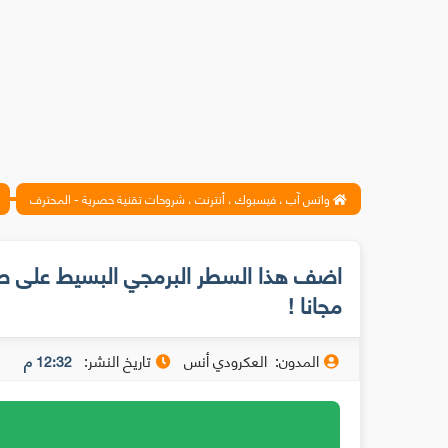
واتس آب ، فيسبوك ، أنترنت ، شروحات تقنية حصرية - المحترف
اضف هذا السطر البرمجي البسيط على صف
مجانا !
المدون:
العكرودي أنس
تاريخ النشر:
12:32 م