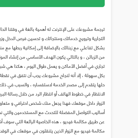
ترجمة ﻣﺸﺮﻭﻋﻚ ﻋﻠﻰ ﺍﻹﻧﺘﺮﻧﺖ له ﺃﻫﻤﻴﺔ ﺑﺎﻟﻐﺔ ﻓﻲ وقتنا ﺍﻟ
ﺍﻟﺘﺠﺎﺭﻳﺔ ﻭﺗﺮﻭﻳﺞ ﺧﺪﻣﺎﺗﻚ ﻭﻣﻨﺘﺠﺎﺗﻚ ﻭ ﺗﺤﺴﻴﻦ ﻓﺮﺹ ﺍﻟﺪﺧﻞ ﻭﺯﻳ
ﺑﺸﻜﻞ ﺗﻔﺎﻋﻠﻲ ﻣﻊ زبنائك ﺑﺎﻹﺿﺎﻓﺔ ﺇﻟﻰ ﺇﻣﻜﺎﻧﻴﺔ ربطها مع من
ﻣﻦ ﺍﻟﺰﺑﺎﺋﻦ ، و بالتالي يكون ﺍﻟﻬﺪﻑ ﺍﻷﺳﺎﺳﻲ ﻣﻦ ﺇﻧﺸﺎﺀ المو
ﺗﺠﺎﺭﻱ ﻓﻲ ﺃﻓﻀﻞ ﺍﻷﻣﺎﻛﻦ ﻭ ﻳﻌﻤﻞ ﻃﻮﺍﻝ ﺍﻟﻴﻮﻡ ، ﻫﻜﺬﺍ ﻫﻲ ﺷ
ﺑﻜﻞ ﺳﻬﻮﻟﺔ ، إلا أنه لنجاح مشروعك يجب أن نتفق في نقطة و
حلها يتقدم إلى مصدر الخدمة لاستفساره ، وﺍﻟﺴﺒﺐ في ذلك
ﺍﻻﻧﺘﻈﺎﺭ ﻓﻲ ﺧﻄﻮﻁ ﺍﻟﻬﺎﺗﻒ ﺃﻭ ﺍﻧﺘﻈﺎﺭ ﺍﻟﺮﺩ ﻣﻦ ﺧﻼﻝ رسالة ﺍﻟﺒ
ﺍﻟﺰﻭﺍﺭ ﺩﺍﺧﻞ ﻣﻮﻗﻌﻚ ﻓﻬﺬﺍ ﻳﺠﻌﻞ ﻣﻨﻚ ﺷﺨﺺ ﺍﺣﺘﺮﺍﻓﻲ ﻭ ﻣﺘﻌﺎﻭﻥ 
أساليب التواصل المفضلة للتحدث ﻣﻊ ﺍﻟﻤﺴﺘﺨﺪﻣﻴﻦ ﻭﺍﻟﺘﻲ نج
عن طريق مكالمة فيديو ، هذه الخاصية الرائعة التي سوف أ
مكالمة فيديو مع الزوار الذين يتنقلون في موقعك في الوقت 