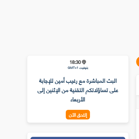
18:30
بتوقيت GMT+1
البث المباشرة مع رغيب أمين للإجابة
على تساؤلاتكم التقنية من الإثنين إلى
الأربعاء
إلتحق الأن