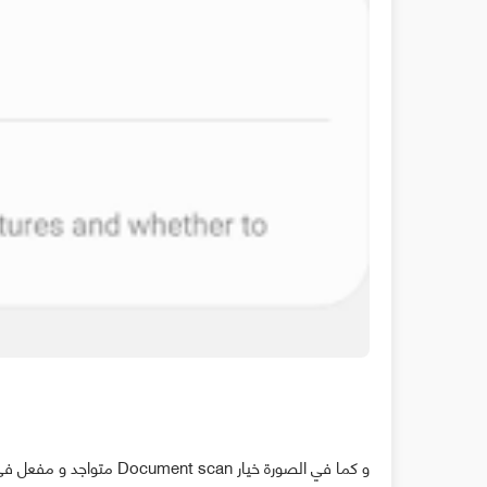
و كما في الصورة خيار Document scan متواجد و مفعل في إعدادات الصور الخاص بالهاتف .