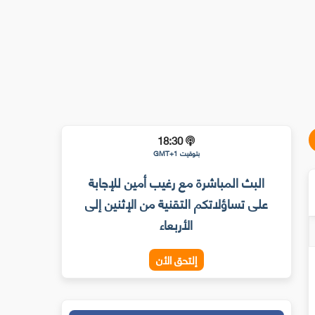
18:30
بتوقيت GMT+1
البث المباشرة مع رغيب أمين للإجابة
على تساؤلاتكم التقنية من الإثنين إلى
الأربعاء
إلتحق الأن