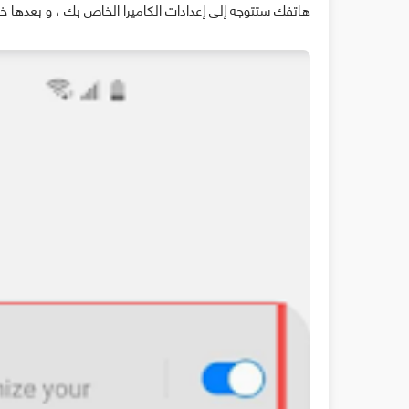
هاتفك ستتوجه إلى إعدادات الكاميرا الخاص بك ، و بعدها خيار Scene optimizer كما في الصو