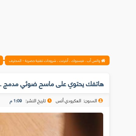
واتس آب ، فيسبوك ، أنترنت ، شروحات تقنية حصرية - المحترف
هاتفك يحتوي على ماسح ضوئي مدمج ..
المدون:
العكرودي أنس
تاريخ النشر:
1:09 م