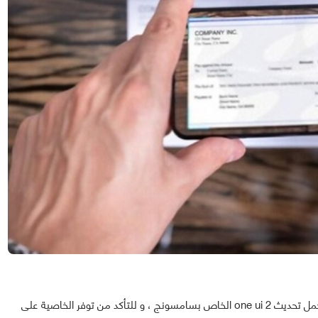
أولا وجب التنويه أن الخاصية تدعم فقط في الهواتف التي تحمل تحديث one ui 2 الخاص بسامسونج ، و للتأكد من توفر الخاصية على