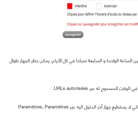
ا بمنع جهاز Galaxy-J5 من الاتصال بين الساعة الواحدة و السابعة صباحا في كل الأيام. يمكن حظر الجهاز طوال
المسموح له عبر URLs autorisées.
في النهاية, ننصحكم بتغيير admin ككلمة سر لهذا الموقع لكي لا يستطيع جهاز آخر الدخول اليه عبر Paramètres, Paramètres