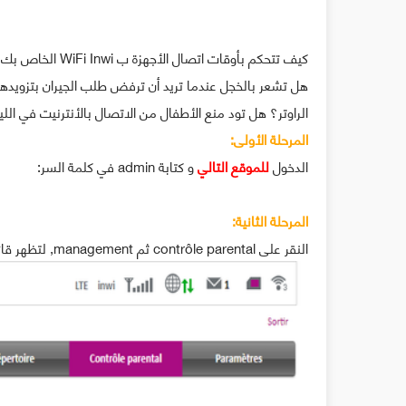
كيف تتحكم بأوقات اتصال الأجهزة ب WiFi Inwi الخاص بك و كذلك المواقع الممكن الدخول إليها:
هل تشعر بالخجل عندما تريد أن ترفض طلب الجيران بتزويده
الراوتر؟ هل تود منع الأطفال من الاتصال بالأنترنيت في ال
المرحلة الأولى:
الدخول
للموقع التالي
و كتابة admin في كلمة السر:
المرحلة الثانية:
النقر على contrôle parental ثم management, لتظهر قائمة بالأجهزة المتصلة كما في الصورة: