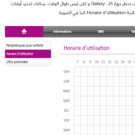
أنقر على Ajouter للإضافة الجهاز الذي تريد حظره. مثلا سوف نحظر جهاز Galaxy- J5 و لكن ليس طوال الوقت. يمكنك تحديد أوقات
 الصورة: