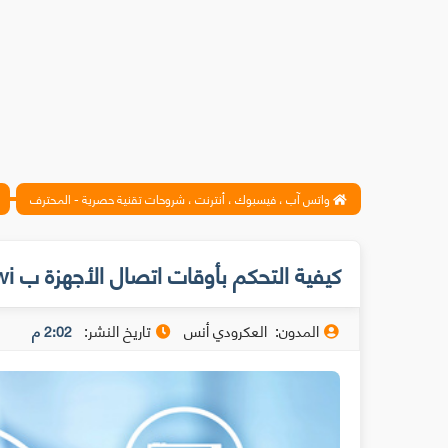
واتس آب ، فيسبوك ، أنترنت ، شروحات تقنية حصرية - المحترف
كيفية التحكم بأوقات اتصال الأجهزة ب WiFi Inwi و المواقع الممكن الدخول إليها
المدون:
العكرودي أنس
تاريخ النشر:
2:02 م