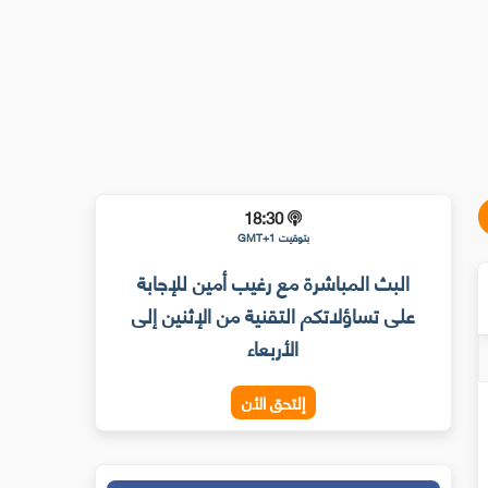
18:30
بتوقيت GMT+1
البث المباشرة مع رغيب أمين للإجابة
على تساؤلاتكم التقنية من الإثنين إلى
الأربعاء
إلتحق الأن