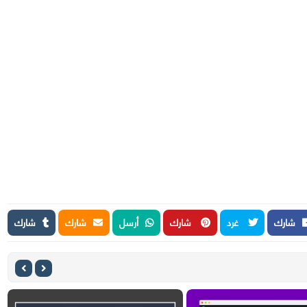
شارك
غرد
شارك
أرسل
شارك
شارك