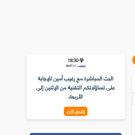
18:30
بتوقيت GMT+1
البث المباشرة مع رغيب أمين للإجابة
على تساؤلاتكم التقنية من الإثنين إلى
الأربعاء
إلتحق الأن