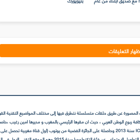
حساب Netflix مع صديق ابتداء من عام
بنيويورك
ت
ظهار التعليقات
لمصورة عن طريق حلقات متسلسلة نتطرق فيها إلى مختلف المواضيع التقنية القريبة
عي عن فئة التكنولوجيا سنة 2015 وهو الموقع التقني الاول في المغرب والعالم العربي