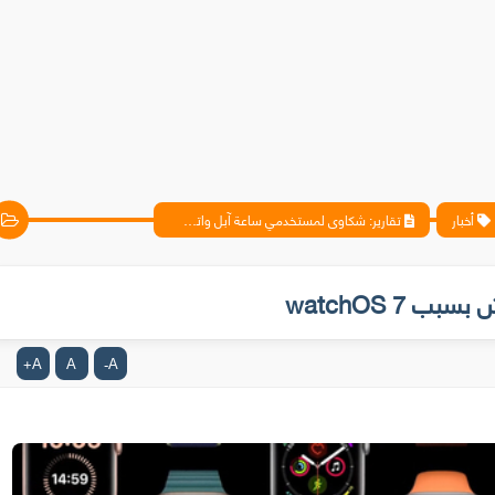
أخبار
تقارير: شكاوى لمستخدمي ساعة آبل واتش بسبب watchOS 7
watchOS 7
A
A
A
+
-