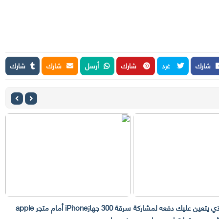
شارك
غرد
شارك
أرسل
شارك
شارك
لذي يتعين عليك دفعه لمشاركة
سرقة 300 جهازiPhone أمام متجر apple