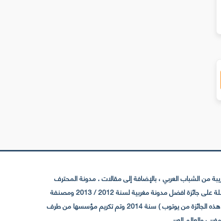
ليفوتوغرافي
الفيديو المتقدمة باستخدام وضع ا
 من الشباب العربي ، بالإضافة إلى مقالات . مدونة المحترف
تأسست سنة 2009 حيث تستقطب الآن عدد كبير من الزوار من كافة ربوع الوطن العربي ، حيث ان مقرها الرئيسي بالمغرب و مديرها امين رغيب ،حاصلة على جائزة افضل مدونة مغربية لسنة 2012 / 2013 ومصنفة
ضمن افضل 10 مدونات عربية حسب المركز الدولي للصحفيين ICFJ سنة 2013 وحاصلة على الجائزة الفضية من يوتوب (اول قناة مغربية تحصل على هذه الجائزة من يوتوب ) سنة 2014 وتم تكريم مؤسسها من طرف