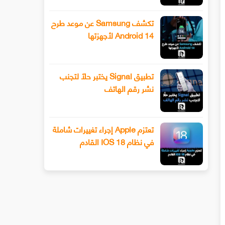
تكشف Samsung عن موعد طرح
Android 14 لأجهزتها
تطبيق Signal يختبر حلًا لتجنب
نشر رقم الهاتف
تعتزم Apple إجراء تغييرات شاملة
في نظام IOS 18 القادم
سيحصل هاتف Xiaomi 13 أخيرًا على عدسة
طرح Snapchat المزيد من أدوا