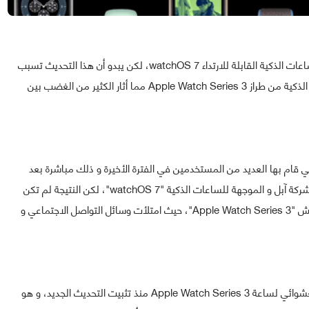
أطلقت شركة آبل التحديث الجديد الخاص بنظامها لأجهزة الساعات الذكية القابلة للارتداء watchOS 7، لكن يبدو أن هذا التحديث تسبب
للعديد من المستخدمين في مشاكل على مستوى ساعاتهم الذكية من طراز Apple Watch Series 3 مما أثار الكثير من الغضب بين
 قام بها العديد من المستخدمين في الفترة الأخيرة و ذلك مباشرة بعد
حصولهم على التحديث الأخير من نظام watchOS الخاص بشركة آبل و الموجهة للساعات الذكية "watchOS 7"، لكن النتيجة لم تكن
مقبولة بالنسبة لمستخدمي الجيل الثالث من طرازات آبل واتش "Apple Watch Series 3"، حيث امتلأت وسائل التواصل الاجتماعي و
و بحسب التقارير فإن الأمر يتعلق بمشاكل إعادة التشغيل العشوائي لساعة Apple Watch Series 3 منذ تثبيت التحديث الجديد، و هو