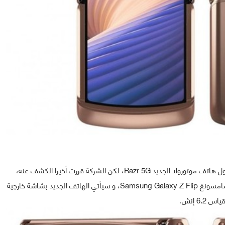
و كانت الكثير من التقارير و التسريبات قد ظهرت قبل مدة حول هاتف موتورولا الجديد Razr 5G، لكن الشركة قررت أخيرا الكشف عنه،
حيث من المنتظر أن يكون المنافس الحقيقي لهاتف شركة سامسونغ Samsung Galaxy Z Flip، و سيأتي الهاتف الجديد بشاشة خارجية