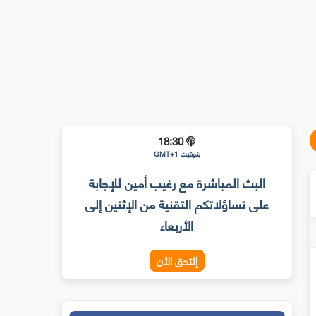
18:30
بتوقيت GMT+1
البث المباشرة مع رغيب أمين للإجابة
على تساؤلاتكم التقنية من الإثنين إلى
الأربعاء
إلتحق الأن