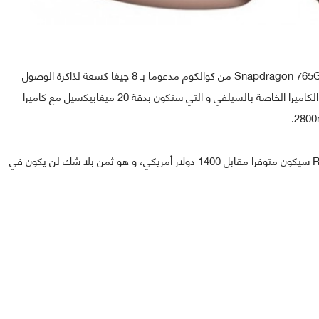
و من المنتظر كذلك أن يأتي هاتف موتورولا الجديد بمعالج Snapdragon 765G من كوالكوم مدعوما بـ 8 جيغا كسعة لذاكرة الوصول
العشوائي مع 256 جيغا كسعة للتخزين الداخلي، دون نسيان الكاميرا الخاصة بالسيلفي و التي ستكون بدقة 20 ميغابيكسيل مع كاميرا
الهاتف الجديد الصدفي و القابل للطي من موتورولا Razr 5G سيكون متوفرا مقابل 1400 دولار أمريكي، و هو ثمن بلا شك لن يكون في