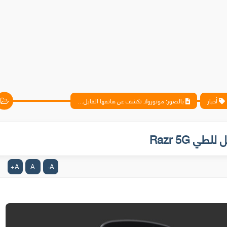
أخبار
بالصور: موتورولا تكشف عن هاتفها القابل للطي Razr 5G
 Razr 5G
A
A
A
+
-