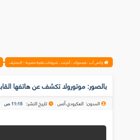
واتس آب ، فيسبوك ، أنترنت ، شروحات تقنية حصرية - المحترف
بالصور: موتورولا تكشف عن هاتفها القابل للطي
المدون:
العكرودي أنس
تاريخ النشر:
11:15 ص