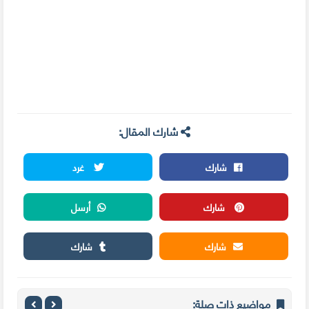
شارك المقال:
شارك
غرد
شارك
أرسل
شارك
شارك
مواضيع ذات صلة: