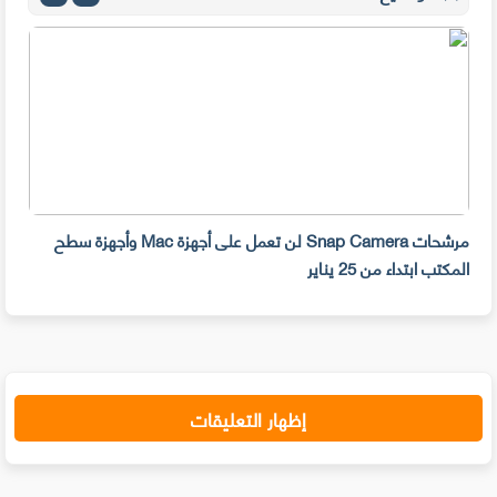
مرشحات Snap Camera لن تعمل على أجهزة Mac وأجهزة سطح
المكتب ابتداء من 25 يناير
صديق
إظهار التعليقات