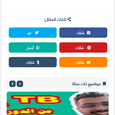
شارك المقال:
شارك
غرد
شارك
أرسل
شارك
شارك
مواضيع ذات صلة: